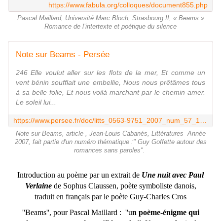
https://www.fabula.org/colloques/document855.php
Pascal Maillard, Université Marc Bloch, Strasbourg II, « Beams »
Romance de l’intertexte et poétique du silence
Note sur Beams - Persée
246 Elle voulut aller sur les flots de la mer, Et comme un
vent bénin soufflait une embellie, Nous nous prêtâmes tous
à sa belle folie, Et nous voilà marchant par le chemin amer.
Le soleil lui...
https://www.persee.fr/doc/litts_0563-9751_2007_num_57_1_2243
Note sur Beams, article , Jean-Louis Cabanés, Littératures Année
2007, fait partie d'un numéro thématique :" Guy Goffette autour des
romances sans paroles".
Introduction au poème par un extrait de
Une nuit avec Paul
Verlaine
de Sophus Claussen, poète symboliste danois,
traduit en français par le poète Guy-Charles Cros
''Beams'', pour Pascal Maillard : ''u
n poème-énigme qui