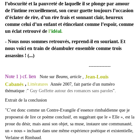
l’obscurité et la pauvreté de laquelle il se plonge par amour
de l’intime recueillement, son cœur guette toujours l’occasion
d’éclater de
rire
, d’un
rire
frais et sonnant clair, heureux
comme celui d’un enfant et étincelant comme l’espoir, comme
un éclat retrouvé de
l’
idéal
.
- Nous nous sommes retrouvés, reprend-il en souriant. Et
nous voici en train de déambuler ensemble comme trois
assassins ! (...)
--------------
Note 1 ) cf. lien
Jean-Louis
Note sur
Beams, article ,
,
Cabanés
Littératures
Année 2007, f
ait partie d'un numéro
thématique :"
Guy Goffette autour des romances sans paroles
".
Extrait de la conclusion
"C’est donc comme un Contre-Evangile d’essence rimbaldienne que je
proposerai de lire ce poème conclusif, en suggérant que le « Elle », est la
proue du désir, mais aussi son objet, sa muse, instaure une communauté,
un « nous » incluant dans une même expérience poétique et existentielle,
Verlaine et Rimbaud.