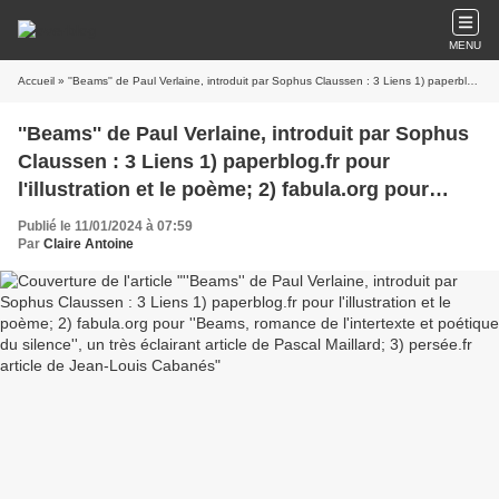
MENU
Accueil
» ''Beams'' de Paul Verlaine, introduit par Sophus Claussen : 3 Liens 1) paperblog.fr pour l'illustration et le poème; 2) fabula.org pour ''Beams, romance de l'intertexte et poétique du silence'', un très éclairant article de Pascal Maillard; 3) persée.fr article de Jean-Louis Cabanés
''Beams'' de Paul Verlaine, introduit par Sophus
Claussen : 3 Liens 1) paperblog.fr pour
l'illustration et le poème; 2) fabula.org pour
''Beams, romance de l'intertexte et poétique du
Publié le 11/01/2024 à 07:59
silence'', un très éclairant article de Pascal
Par
Claire Antoine
Maillard; 3) persée.fr article de Jean-Louis
Cabanés