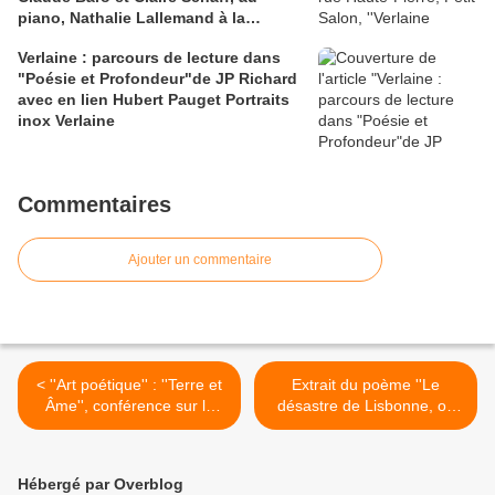
piano, Nathalie Lallemand à la
clarinette et au saxophone et à la
Verlaine : parcours de lecture dans
lecture, Claire Antoine, Bernard
"Poésie et Profondeur"de JP Richard
Appel, Maïté Petit et Bérangère
avec en lien Hubert Pauget Portraits
Thomas
inox Verlaine
Commentaires
Ajouter un commentaire
< ''Art poétique'' : ''Terre et
Extrait du poème ''Le
Âme'', conférence sur la
désastre de Lisbonne, ou
poésie moderne, 1918, de
examen de cet axiome, tout
Sophus Claussen, poète
est bien'', Voltaire 1756. 2
symboliste danois.
Liens : 1) illustration
Hébergé par Overblog
Traductrice, Cecilie
couverture arvensa