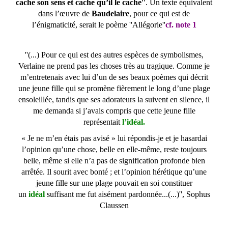
cache son sens et cache qu’il le cache''
. Un texte équivalent
dans l’œuvre de
Baudelaire
, pour ce qui est de
l’énigmaticité, serait le poème ''Allégorie''
cf. note 1
''(...) Pour ce qui est des autres espèces de symbolismes,
Verlaine ne prend pas les choses très au tragique. Comme je
m’entretenais avec lui d’un de ses beaux poèmes qui décrit
une jeune fille qui se promène fièrement le long d’une plage
ensoleillée, tandis que ses adorateurs la suivent en silence, il
me demanda si j’avais compris que cette jeune fille
représentait
l’idéal.
« Je ne m’en étais pas avisé » lui répondis-je et je hasardai
l’opinion qu’une chose, belle en elle-même, reste toujours
belle, même si elle n’a pas de signification profonde bien
arrêtée. Il sourit avec bonté ; et l’opinion hérétique qu’une
jeune fille sur une plage pouvait en soi constituer
un
idéal
suffisant me fut aisément pardonnée...(...)'', Sophus
Claussen