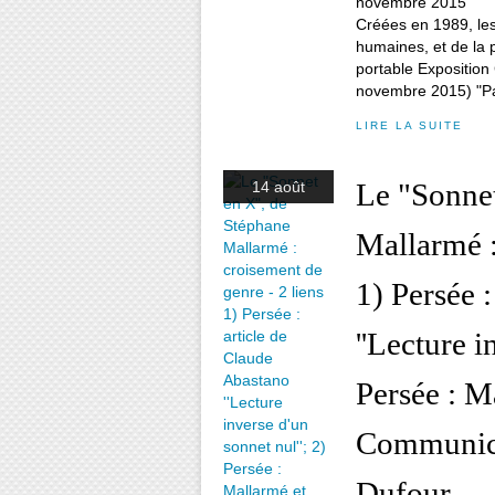
Créées en 1989, les 
humaines, et de la p
portable Expositio
novembre 2015) "Pa
LIRE LA SUITE
Le "Sonnet
14 août
Mallarmé :
1) Persée 
''Lecture i
Persée : Ma
Communica
Dufour