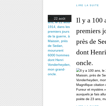
LIRE LA SUITE
Il y a 100 
22 août
premiers j
près de S
dont Henr
oncle.
Magnifique citation 
Fureur et mystère.
auxquels je fais al
poète de 23 ans, maq