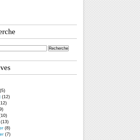
erche
ives
(5)
t
(12)
12)
9)
(10)
(13)
er
(8)
er
(7)