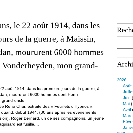
ans, le 22 août 1914, dans les
Rech
ours de la guerre, à Maissin,
edan, moururent 6000 hommes
Arch
i Vonderheyden, mon grand-
2026
Août
Juille
Juin
(
Mai
(
de René Char, extraite des « Feuillets d'Hypnos »,
Avril
» quand, début 1944, (30 ans après les événements
Mars
lusion), Roger Bernard, un de ses compagnons, un jeune
Févri
uisard est fusillé....
Janvi