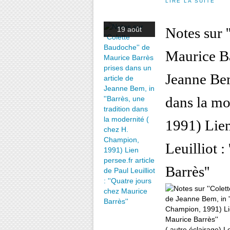
LIRE LA SUITE
Notes sur 
19 août
Maurice Ba
Jeanne Bem
dans la mo
1991) Lien
Leuilliot :
Barrès''
( autre éclairage) Le