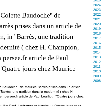
2025
2024
2023
''Colette Baudoche'' de
2022
2021
rrès prises dans un article de
2020
2019
2018
, in ''Barrès, une tradition
2017
2016
dernité ( chez H. Champion,
2015
2014
 persee.fr article de Paul
2013
2012
 ''Quatre jours chez Maurice
2011
2010
2009
2008
uilliot Paul. Littérature et histoire : « Quatre jours chez