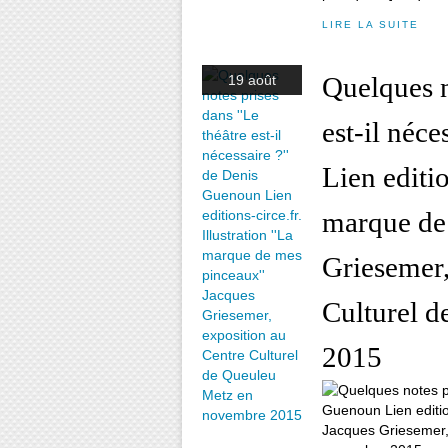
LIRE LA SUITE
Quelques n
19 août
est-il néc
Lien editio
marque de 
Griesemer,
Culturel 
2015