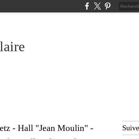
laire
tz - Hall "Jean Moulin" -
Suiv