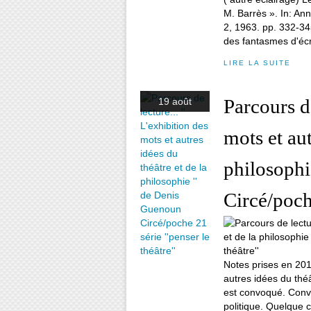
M. Barrès ». In: Ann
2, 1963. pp. 332-345
des fantasmes d'écri
LIRE LA SUITE
Parcours de
19 août
mots et aut
philosophi
Circé/poche
Notes prises en 2010
autres idées du thé
est convoqué. Convo
politique. Quelque 