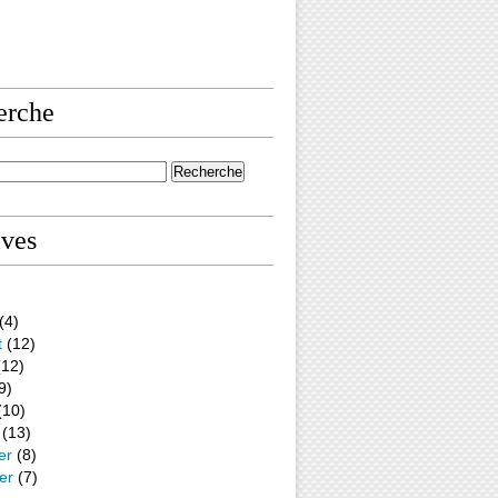
erche
ives
(4)
t
(12)
12)
9)
(10)
(13)
er
(8)
er
(7)