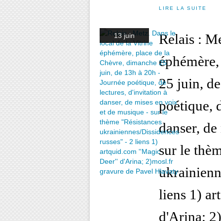
LIRE LA SUITE
Relais : Me
13 juin
éphémère, 
25 juin, d
poétique, d
danser, de
sur le thè
ukrainienn
liens 1) a
d'Arina; 2