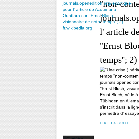
''non-conte
journals.o
l' article
''Ernst Blo
temps''; 2)
Ernst Bloch, né le 
Tübingen en Allemag
s'inscrit dans la li
permettre d' essayer
LIRE LA SUITE