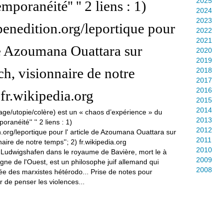
2025
mporanéité'' '' 2 liens : 1)
2024
2023
penedition.org/leportique pour
2022
2021
 de Azoumana Ouattara sur
2020
2019
ch, visionnaire de notre
2018
2017
2016
 fr.wikipedia.org
2015
2014
2013
2012
2011
2010
à Ludwigshafen dans le royaume de Bavière, mort le à
2009
ne de l'Ouest, est un philosophe juif allemand qui
2008
gnée des marxistes hétérodo... Prise de notes pour
 de penser les violences...