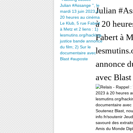
Julian #As
à 20 heure
Fabert à Me
lesmutins.
annonce du
avec Blast
Soutenez Blast, nou
info.fr/soutenir Jeu
savouré des extraits
Amis du Monde Dipl