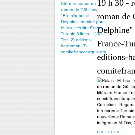
19 h 30 - r
roman de Gü
Delphine'' 
France-Tur
editions-h
comitefran
Collection : Regard
territoires > Turqui
nouvelles > Romans 
intégration M-Tiss, C
LIRE LA SUITE