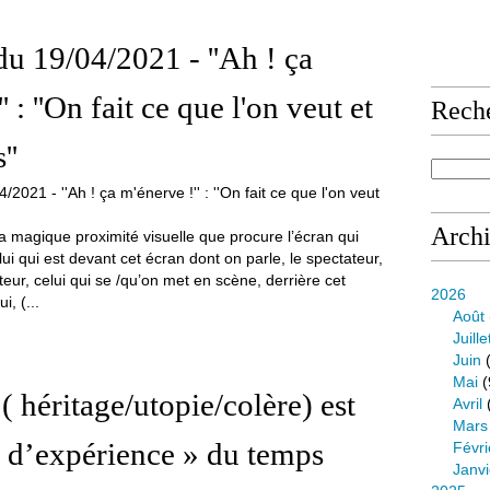
 du 19/04/2021 - ''Ah ! ça
' : ''On fait ce que l'on veut et
Rech
''
Arch
 magique proximité visuelle que procure l’écran qui
lui qui est devant cet écran dont on parle, le spectateur,
cteur, celui qui se /qu’on met en scène, derrière cet
2026
i, (...
Août
Juille
Juin
(
Mai
(
 ( héritage/utopie/colère) est
Avril
Mars
 d’expérience » du temps
Févri
Janvi