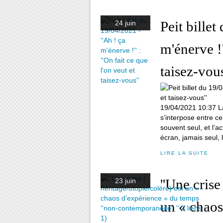
Peit billet
24 juin
m'énerve !'
taisez-vous
19/04/2021 10:37 La
s’interpose entre ce
souvent seul, et l’a
écran, jamais seul, lu
LIRE LA SUITE
''Une crise
23 juin
un « chaos