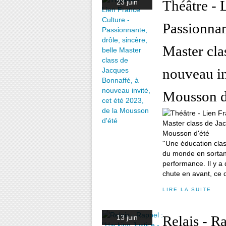
Théâtre - 
23 juin
Passionnant
Master cla
nouveau in
Mousson d
''Une éducation clas
du monde en sortant 
performance. Il y a
chute en avant, ce qu
LIRE LA SUITE
Relais - Ra
13 juin