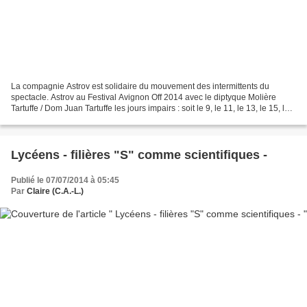
La compagnie Astrov est solidaire du mouvement des intermittents du
spectacle. Astrov au Festival Avignon Off 2014 avec le diptyque Molière
Tartuffe / Dom Juan Tartuffe les jours impairs : soit le 9, le 11, le 13, le 15, le
17, le 19, le 21, le 23, le...
Lycéens - filières "S" comme scientifiques -
Publié le 07/07/2014 à 05:45
Par
Claire (C.A.-L.)