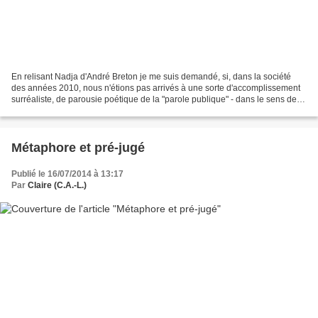
En relisant Nadja d'André Breton je me suis demandé, si, dans la société
des années 2010, nous n'étions pas arrivés à une sorte d'accomplissement
surréaliste, de parousie poétique de la "parole publique" - dans le sens de
parole publique ou privée, exprimée...
Métaphore et pré-jugé
Publié le 16/07/2014 à 13:17
Par
Claire (C.A.-L.)