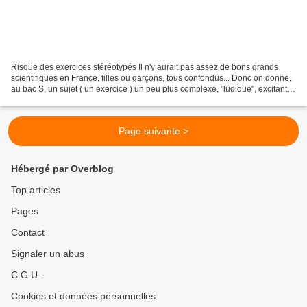
Risque des exercices stéréotypés Il n'y aurait pas assez de bons grands
scientifiques en France, filles ou garçons, tous confondus... Donc on donne,
au bac S, un sujet ( un exercice ) un peu plus complexe, "ludique", excitant,
(Il faut avoir vu des profs...
Page suivante >
Hébergé par Overblog
Top articles
Pages
Contact
Signaler un abus
C.G.U.
Cookies et données personnelles