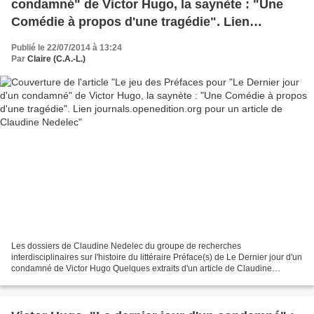
condamné" de Victor Hugo, la saynète : "Une
Comédie à propos d'une tragédie". Lien
journals.openedition.org pour un article de
Publié le 22/07/2014 à 13:24
Claudine Nedelec
Par
Claire (C.A.-L.)
Les dossiers de Claudine Nedelec du groupe de recherches
interdisciplinaires sur l'histoire du littéraire Préface(s) de Le Dernier jour d'un
condamné de Victor Hugo Quelques extraits d'un article de Claudine
Nedelec, paru dans la revue du G R I H L (groupe...