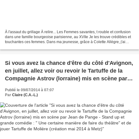
À l'assaut du grillage À relire... Les Femmes savantes, t rouble et confusion
dans une famille bourgeoise parisienne, au XVIIe Je les trouve crédibles et
touchantes ces femmes. Dans ma jeunesse, grâce à Colette Allègre, j'ai
endossé avec plaisir et fierté...
Si vous avez la chance d'être du côté d'Avignon,
en juillet, allez voir ou revoir le Tartuffe de la
Compagnie Astrov (lorraine) mis en scène par
Jean de Pange - Stand up et grande comédie : "
Publié le 09/07/2014 à 07:07
Une certaine manière de faire du théâtre" et de
Par
Claire (C.A.-L.)
jouer Tartuffe de Molière (création mai 2014 à
Metz)