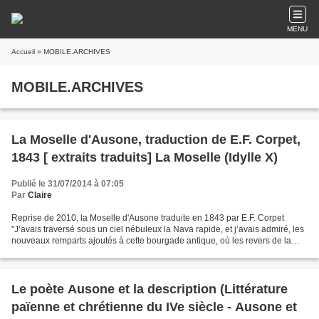
MENU
Accueil
» MOBILE.ARCHIVES
MOBILE.ARCHIVES
La Moselle d'Ausone, traduction de E.F. Corpet,
1843 [ extraits traduits] La Moselle (Idylle X)
Publié le 31/07/2014 à 07:05
Par
Claire
Reprise de 2010, la Moselle d'Ausone traduite en 1843 par E.F. Corpet
"J’avais traversé sous un ciel nébuleux la Nava rapide, et j’avais admiré, les
nouveaux remparts ajoutés à cette bourgade antique, où les revers de la
Gaule balancèrent un jour les...
Le poète Ausone et la description (Littérature
païenne et chrétienne du IVe siècle - Ausone et