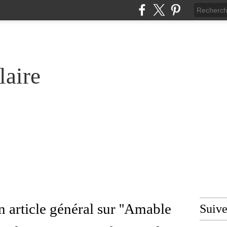
laire
n article général sur ''Amable
Suiv