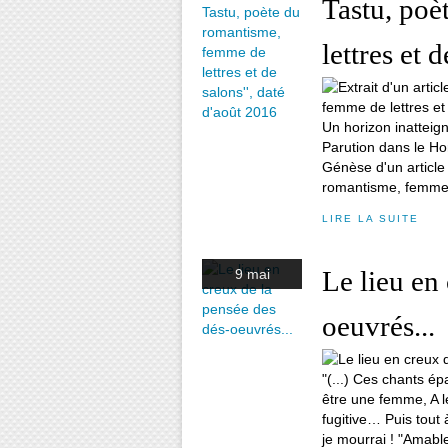
Tastu, po
lettres et 
Un horizon inatteign
Parution dans le H
Génèse d'un article 
romantisme, femme d
LIRE LA SUITE
Le lieu en
9 mai
oeuvrés...
"(...) Ces chants ép
être une femme, A l
fugitive… Puis tout 
je mourrai ! "Amable