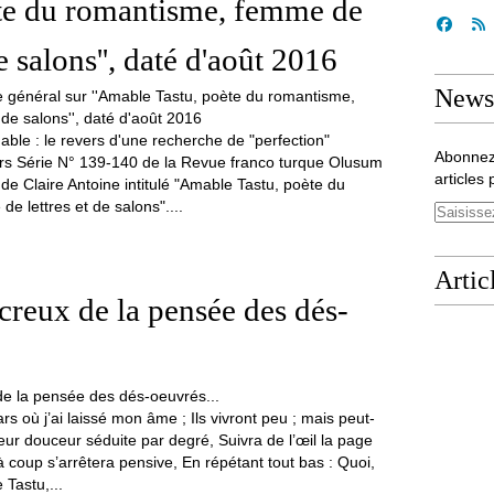
ète du romantisme, femme de
de salons'', daté d'août 2016
Newsl
able : le revers d'une recherche de "perfection"
Abonnez
ors Série N° 139-140 de la Revue franco turque Olusum
articles 
de Claire Antoine intitulé "Amable Tastu, poète du
e lettres et de salons"....
Artic
 creux de la pensée des dés-
ars où j’ai laissé mon âme ; Ils vivront peu ; mais peut-
eur douceur séduite par degré, Suivra de l’œil la page
à coup s’arrêtera pensive, En répétant tout bas : Quoi,
 Tastu,...