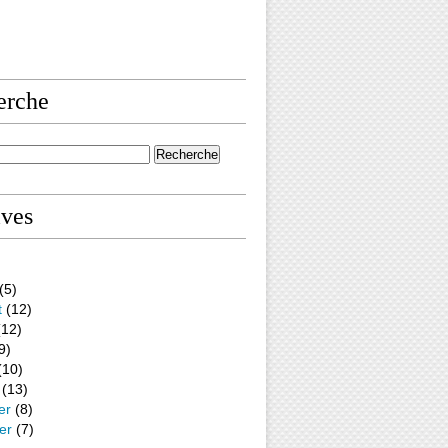
erche
ives
(5)
t
(12)
12)
9)
(10)
(13)
er
(8)
er
(7)