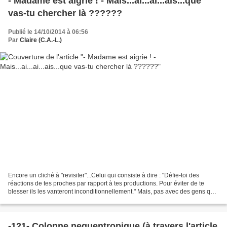
- Madame est aigrie ! - Mais...ai...ai...ais...que
vas-tu chercher là ??????
Publié le 14/10/2014 à 06:56
Par
Claire (C.A.-L.)
Encore un cliché à "revisiter"...Celui qui consiste à dire : "Défie-toi des
réactions de tes proches par rapport à tes productions. Pour éviter de te
blesser ils les vanteront inconditionnellement." Mais, pas avec des gens que
je qualifierais comme étant...
-121- Colonne neguentropique (à travers l'article