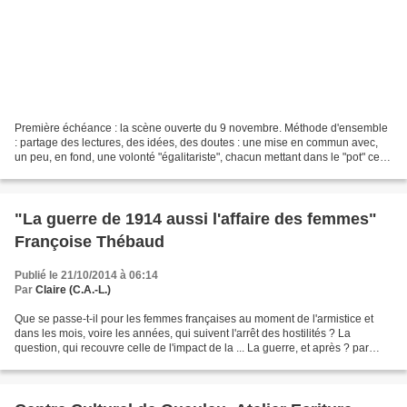
Première échéance : la scène ouverte du 9 novembre. Méthode d'ensemble
: partage des lectures, des idées, des doutes : une mise en commun avec,
un peu, en fond, une volonté "égalitariste", chacun mettant dans le "pot" ce
qu'il sait/ comprend/ veut etc....
"La guerre de 1914 aussi l'affaire des femmes"
Françoise Thébaud
Publié le 21/10/2014 à 06:14
Par
Claire (C.A.-L.)
Que se passe-t-il pour les femmes françaises au moment de l'armistice et
dans les mois, voire les années, qui suivent l'arrêt des hostilités ? La
question, qui recouvre celle de l'impact de la ... La guerre, et après ? par
Françoise THEBAUD ( Préface...