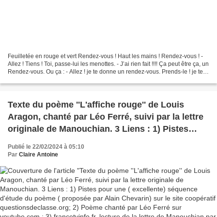
Feuilletée en rouge et vert Rendez-vous ! Haut les mains ! Rendez-vous ! -
Allez ! Tiens ! Toi, passe-lui les menottes. - J’ai rien fait !!!! Ça peut être ça, un
Rendez-vous. Ou ça : - Allez ! je te donne un rendez-vous. Prends-le ! je te le
donne......
Texte du poème ''L'affiche rouge'' de Louis
Aragon, chanté par Léo Ferré, suivi par la lettre
originale de Manouchian. 3 Liens : 1) Pistes
pour une ( excellente) séquence d'étude du
Publié le 22/02/2024 à 05:10
poème ( proposée par Alain Chevarin) sur le site
Par
Claire Antoine
coopératif questionsdeclasse.org; 2) Poème
chanté par Léo Ferré sur youtube.com ; 3)
francetvinfo.fr, lecture de la lettre de
Manouchian par Laurent Laffitte