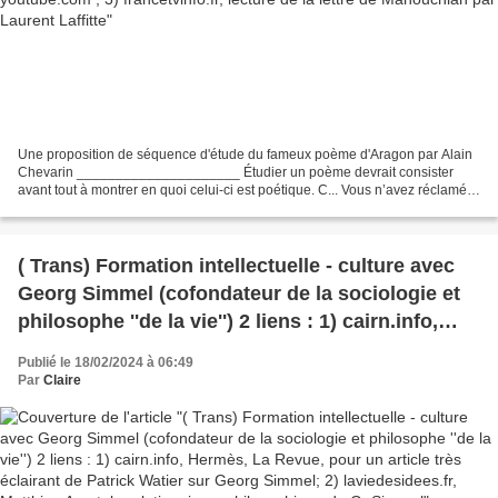
Une proposition de séquence d'étude du fameux poème d'Aragon par Alain
Chevarin _____________________ Étudier un poème devrait consister
avant tout à montrer en quoi celui-ci est poétique. C... Vous n’avez réclamé
ni gloire ni les larmes Ni l’orgue ni...
( Trans) Formation intellectuelle - culture avec
Georg Simmel (cofondateur de la sociologie et
philosophe ''de la vie'') 2 liens : 1) cairn.info,
Hermès, La Revue, pour un article très éclairant
Publié le 18/02/2024 à 06:49
de Patrick Watier sur Georg Simmel; 2)
Par
Claire
laviedesidees.fr, Matthieu Amat, le relationnisme
philosophique de G. Simmel