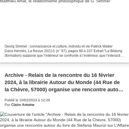
Georg Simmel : connaissance et culture, individu et vie Patrick Watier
Dans Hermès, La Revue 2021/1 (n° 87), pages 98 à 107 Extrait ''La Bildung
(formation) suppose que l’intérieur se confronte à l’extérieur, que l’interaction
avec les œuvres picturales...
Archive - Relais de la rencontre du 16 février
2024, à la librairie Autour du Monde (44 Rue de
la Chèvre, 57000) organise une rencontre autour
du livre de Stefania Maurizi sur L’Affaire
Publié le 10/02/2024 à 12:26
WikiLeaks . 2 liens 1) agone.org 2) amis.monde-
Par
Claire Antoine
diplomatique.fr