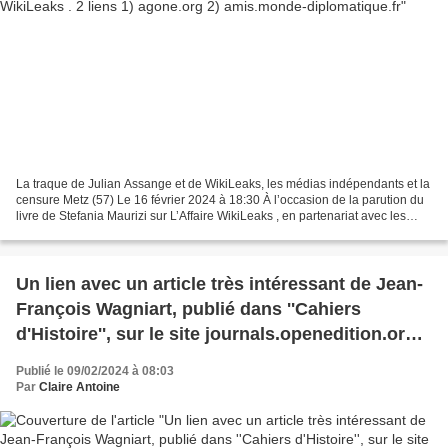
La traque de Julian Assange et de WikiLeaks, les médias indépendants et la
censure Metz (57) Le 16 février 2024 à 18:30 À l’occasion de la parution du
livre de Stefania Maurizi sur L’Affaire WikiLeaks , en partenariat avec les
Amis du Monde diplomatique,...
Un lien avec un article très intéressant de Jean-
François Wagniart, publié dans ''Cahiers
d'Histoire'', sur le site journals.openedition.org,
intitulé '' Le poète et l'anarchiste : du côté de la
Publié le 09/02/2024 à 08:03
pauvreté errante à la fin du XIXe siècle''; un
Par
Claire Antoine
extrait ''Anarchisme et littérature : l’expérience
du trimard'' Lien 2 you tube Laurent Lévy pour