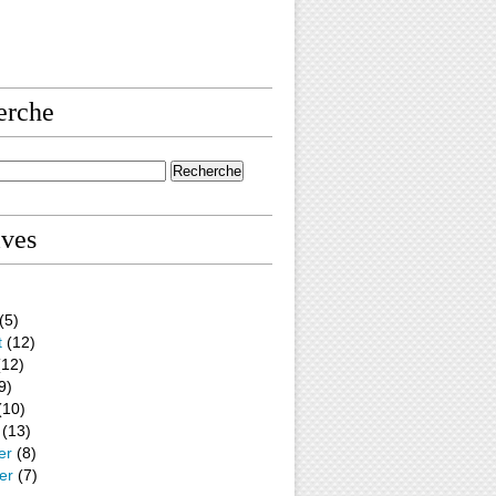
erche
ives
(5)
t
(12)
12)
9)
(10)
(13)
er
(8)
er
(7)