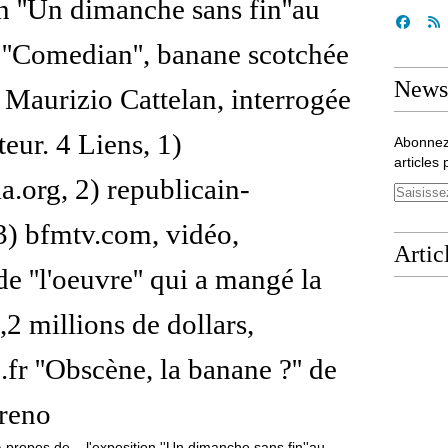
n ''Un dimanche sans fin''au
 ''Comedian'', banane scotchée
Newsl
 Maurizio Cattelan, interrogée
teur. 4 Liens, 1)
Abonnez
articles 
a.org, 2) republicain-
 3) bfmtv.com, vidéo,
Artic
de ''l'oeuvre'' qui a mangé la
,2 millions de dollars,
fr ''Obscène, la banane ?'' de
Breno