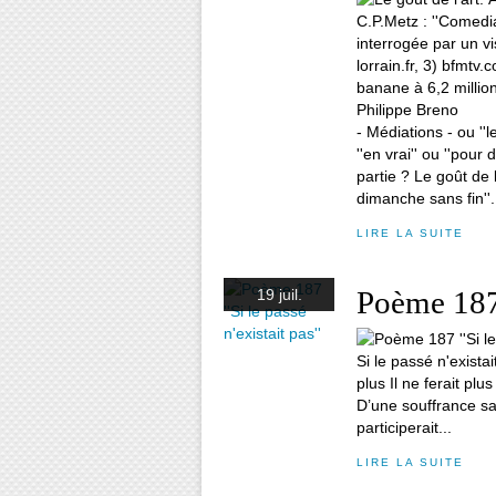
- Médiations - ou ''l
''en vrai'' ou ''pour
partie ? Le goût de l
dimanche sans fin''.
LIRE LA SUITE
Poème 187 '
19 juil.
Si le passé n'existait
plus Il ne ferait plu
D’une souffrance san
participerait...
LIRE LA SUITE