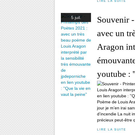
LIRE LA SUITE
Souvenir -
5 juil.
avec un tr
Aragon inte
émouvante 
youtube : '
Poème de Louis Ara
jour je m’en irai s
d’incendie La nuit 
précieux peut-être qu
LIRE LA SUITE