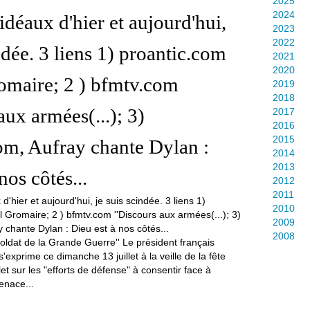
2025
2024
idéaux d'hier et aujourd'hui,
2023
2022
ndée. 3 liens 1) proantic.com
2021
2020
omaire; 2 ) bfmtv.com
2019
2018
aux armées(...); 3)
2017
2016
2015
m, Aufray chante Dylan :
2014
2013
nos côtés...
2012
2011
2010
2009
2008
oldat de la Grande Guerre'' Le président français
xprime ce dimanche 13 juillet à la veille de la fête
let sur les "efforts de défense" à consentir face à
enace...