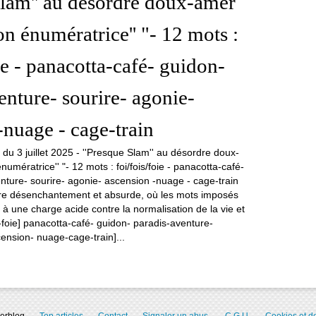
Slam'' au désordre doux-amer
on énumératrice'' "- 12 mots :
ie - panacotta-café- guidon-
enture- sourire- agonie-
-nuage - cage-train
tre désenchantement et absurde, où les mots imposés
 à une charge acide contre la normalisation de la vie et
is-foie] panacotta-café- guidon- paradis-aventure-
cension- nuage-cage-train]...