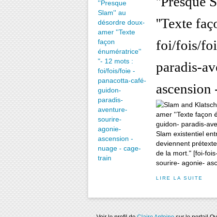
''Presque 
''Texte faç
foi/fois/fo
paradis-av
ascension 
Slam existentiel en
deviennent prétexte
de la mort." [foi-fo
sourire- agonie- as
LIRE LA SUITE