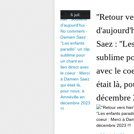
''Retour ve
6 juil.
d'aujourd
Saez : ''Le
sublime po
avec le co
était là, 
décembre 