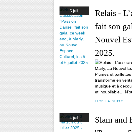
Relais - L’
5 juil.
fait son g
Nouvel Espa
2025.
Plumes et paillette
transforme en vérit
musique et à découv
et inoubliable… N'ou
LIRE LA SUITE
Slam and K
4 juil.