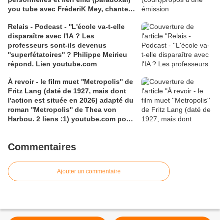
you tube avec FréderiK Mey, chanteur
que j'avais oublié et que j'écoutais
Relais - Podcast - ''L'école va-t-elle
beaucoup dans ma jeunesse
disparaître avec l'IA ? Les
professeurs sont-ils devenus
''superfétatoires'' ? Philippe Meirieu
répond. Lien youtube.com
À revoir - le film muet ''Metropolis'' de
Fritz Lang (daté de 1927, mais dont
l'action est située en 2026) adapté du
roman ''Metropolis'' de Thea von
Harbou. 2 liens :1) youtube.com pour
le film; 2) fr.wikipedia.com pour une
description et d'autres liens
Commentaires
Ajouter un commentaire