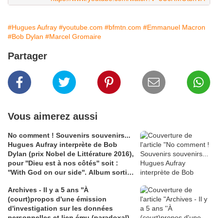
#Hugues Aufray
#youtube.com
#bfmtn.com
#Emmanuel Macron
#Bob Dylan
#Marcel Gromaire
Partager
Vous aimerez aussi
No comment ! Souvenirs souvenirs...
Hugues Aufray interprète de Bob
Dylan (prix Nobel de Littérature 2016),
pour ''Dieu est à nos côtés'' soit :
''With God on our side''. Album sorti
en 1997. lien you tube.com site : ''Les
Archives - Il y a 5 ans ''À
Paroles, les Images, la Musique''.
(court)propos d'une émission
d'investigation sur les données
personnelles et lien ému (paradoxal)