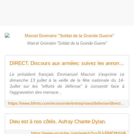
Marcel Gromaire ''Soldat de la Grande Guerre''
DIRECT. Discours aux armées: suivez les annonces d'Emmanuel Macron
Le président français Emmanuel Macron s'exprime ce
dimanche 13 juillet à la veille de la fête nationale du 14-
Juillet sur les "efforts de défense" à consentir face à
l'aggravation des menace...
https://www.bfmtv.com/economie/entreprises/defense/direct-discours-aux-armees-suivez-les-annonces-d-emmanuel-macron_LN-202507130293.html
Dieu est à nos côtés. Aufray Chante Dylan.
https://www.youtube.com/watch?v=3UcRMOtbhVA