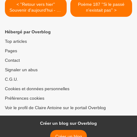
< ''Retour vers hier''
Poème 187 ''Si le passé
Souvenir d'aujourd'hui - No
n'existait pas'' >
comment - Damien Saez :
''Les enfants paradis'' un
clip sublime pour un chant
Hébergé par Overblog
en lien direct avec le coeur :
Merci à Damien Saez qui
Top articles
était là, pour nous, à
Pages
Amnéville en décembre
2023 !!!
Contact
Signaler un abus
C.G.U.
Cookies et données personnelles
Préférences cookies
Voir le profil de Claire Antoine sur le portail Overblog
Créer un blog sur Overblog
Créer un blog