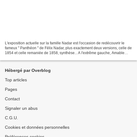
L'exposition actuelle sur la famille Nadar est l'occasion de redécouvrir le
fameux " Panthéon " de Félix Nadar, plus exactement deux versions, celle de
1854 et celle remaniée de 1858, synthèse... A l'extrême gauche, Amable
Détail du Panthéon Nadar des...
Hébergé par Overblog
Top articles
Pages
Contact
Signaler un abus
C.G.U.
Cookies et données personnelles
Préférences cookies