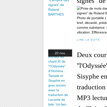
signes" d
Photo de portable ( 
bref, décanté, préd
comme substance. Re
vibration. Effloresce
LIRE LA SUITE
Deux court
20 nov.
''l'Odyssée
Sisyphe en
traduction
MP3 lectur