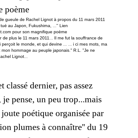
e poème
r de plus le 11 mars 2011... Il me fut la souffrance de
ui perçoit le monde, et qui devine ... ... i ci mes mots, ma
et mon hommage au peuple japonais." R.L. "Je ne
achel Lignot...
et classé dernier, pas assez
', je pense, un peu trop...mais
a joute poétique organisée par
tion plumes à connaître'' du 19