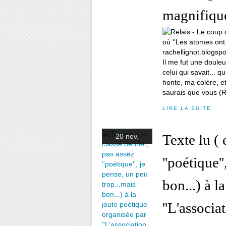
magnifiqu
Il me fut une douleu
celui qui savait... q
honte, ma colère, 
saurais que vous (R
LIRE LA SUITE
Texte lu ( 
20 nov.
''poétique'
bon...) à l
''L'associa