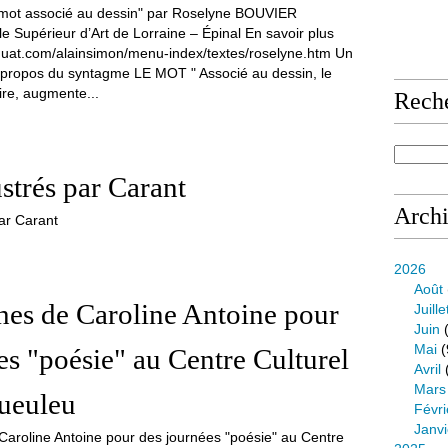
le Supérieur d’Art de Lorraine – Épinal En savoir plus
squat.com/alainsimon/menu-index/textes/roselyne.htm Un
 à propos du syntagme LE MOT " Associé au dessin, le
ire, augmente...
Rech
ustrés par Carant
Arch
2026
Août
ches de Caroline Antoine pour
Juille
Juin
(
Mai
(
es "poésie" au Centre Culturel
Avril
Mars
ueuleu
Févri
Janvi