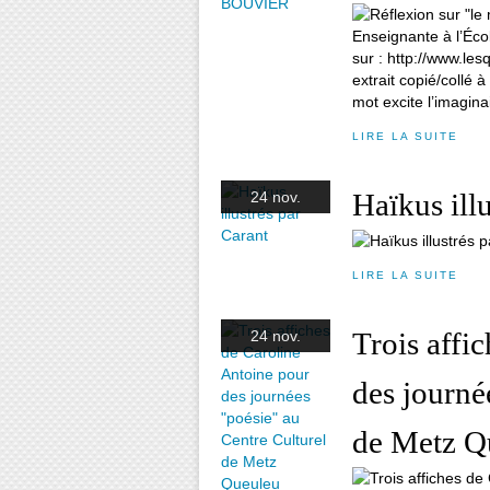
Enseignante à l’Éco
sur : http://www.le
extrait copié/collé
mot excite l’imagina
LIRE LA SUITE
Haïkus ill
24 nov.
LIRE LA SUITE
Trois affi
24 nov.
des journé
de Metz Q