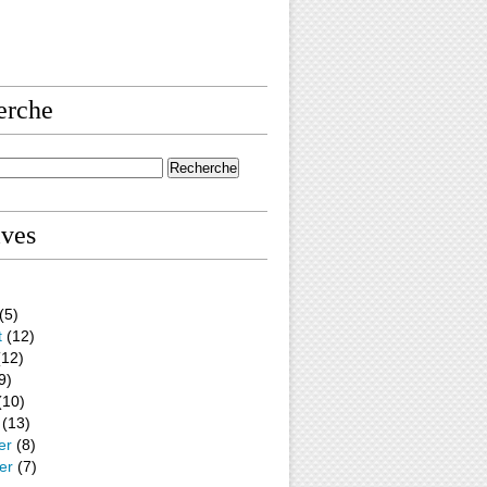
erche
ives
(5)
t
(12)
12)
9)
(10)
(13)
er
(8)
er
(7)