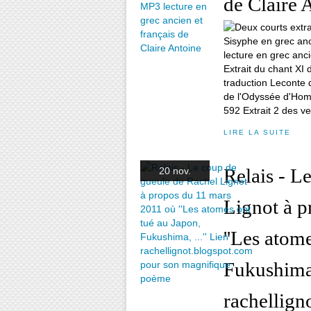
de Claire 
Extrait du chant XI
traduction Leconte d
de l'Odyssée d'Homèr
592 Extrait 2 des ve
LIRE LA SUITE
Relais - L
20 nov.
Lignot à p
''Les atom
Fukushima, 
rachellign