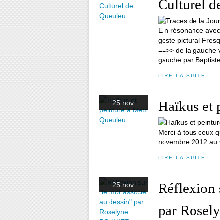
Culturel d
E n résonance avec
geste pictural Fres
==>> de la gauche ve
gauche par Baptiste 
LIRE LA SUITE
Haïkus et 
25 nov.
Merci à tous ceux qu
novembre 2012 au C
LIRE LA SUITE
Réflexion 
25 nov.
par Rose