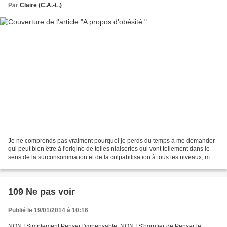
Par
Claire (C.A.-L.)
Je ne comprends pas vraiment pourquoi je perds du temps à me demander
qui peut bien être à l'origine de telles niaiseries qui vont tellement dans le
sens de la surconsommation et de la culpabilisation à tous les niveaux, mais
bon...Dès qu'il s'agit de...
109 Ne pas voir
Publié le 19/01/2014 à 10:16
NON ! Simplement Penser l'impensable. NON ! S'horrifier de Penser le