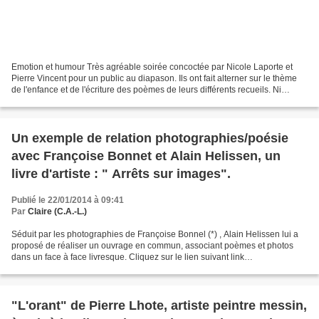
Emotion et humour Très agréable soirée concoctée par Nicole Laporte et
Pierre Vincent pour un public au diapason. Ils ont fait alterner sur le thème
de l'enfance et de l'écriture des poèmes de leurs différents recueils. Ni
Verlaine ni Rimbaud ne furent...
Un exemple de relation photographies/poésie
avec Françoise Bonnet et Alain Helissen, un
livre d'artiste : " Arrêts sur images".
Publié le 22/01/2014 à 09:41
Par
Claire (C.A.-L.)
Séduit par les photographies de Françoise Bonnel (*) , Alain Helissen lui a
proposé de réaliser un ouvrage en commun, associant poèmes et photos
dans un face à face livresque. Cliquez sur le lien suivant link
(http://alainhelissen.over-blog.com/artic...
"L'orant" de Pierre Lhote, artiste peintre messin,