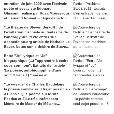
entretien de juin 2005 avec l'écrivain,
poète et essayiste Edouard
Glissant, réalisé par Rosa Moussaoui
et Fernand Nouvet - ''Agis dans ton
lieu, pense avec le monde'' -La
''Le théâtre de Steven Berkoff : de
pensée du rhizome, chez Édouard
l’exaltation machiste au fantasme de
Glissant - "Mondialité" contre
l’androgynie'', texte entier sur
"mondialisation"
openedition.org article de Nathalie Le
Bever. Notes sur le théâtre de Steven
Berkoff, dans un article de N. Le
Entre ''Je'' lyrique et ''Je''
Bever : ''orgie, orgasme et politique''.
biographique (...) "apprendre à écrire
Lien academia.edu : texte de
sous son nom". Extraits de l'article
Dominique Massonnaud repris sur
'La poésie, autobiographie d'une
'Fabula' : Une dramaturgie
soif'' 3 liens 1) ''poésie et
catastrophiste, textes réunis par
autobiographie'', article intégral,sur
Jean-Marc Lanteri.
''Le voyage'' de Charles Baudelaire :
maulpoix.net; 2) le site de
la poésie comme seul trajet possible -
J.M.Maulpoix; 3) claireantoine.com
3 Liens : 1)Le poème sur le site
pour des extraits de Martine Broda "
Poetica et 2)Le très intéressant
L'amour du nom''
Mémoire de Master de Mélanie
Castandet sur le voyage dans ''Les
Fleurs du Mal''; 3) Une carte des