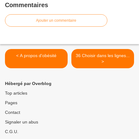
Commentaires
Enfers trouvée sur bing
Ajouter un commentaire
< A propos d'obésité
36 Choisir dans les lignes...
>
Hébergé par Overblog
Top articles
Pages
Contact
Signaler un abus
C.G.U.