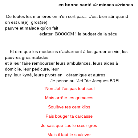
en bonne santé
=> minces
=>riches
De toutes les manières on n'en sort pas... c'est bien sûr quand
on est un(e) gros(se)
pauvre et malade qu'on fait
éclater
le budget de la sécu.
BOOOOM !
... Et dire que les médecins s'acharnent à les garder en vie, les
pauvres gros malades,
et à leur faire
rembourser leurs
ambulances, leurs aides à
domicile, leur pédicure, leur
psy,
leur kyné,
leurs pivots en
céramique et autres
Je pense au "Jef "de Jacques BREL
"Non Jef t'es pas tout seul
Mais arrête tes grimaces
Soulève tes cent kilos
Fais bouger ta carcasse
Je sais que t'as le cœur gros
Mais il faut le soulever