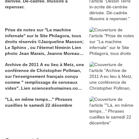
dérivée. Dé-cadrée. Illusoire à
repenser.
Prise de notes sur ''La machine
infernale'' sur le Site Philagora, tous
droits réservés ©Jacqueline Masson;
Le Sphinx , ou l'éternel féminin Lien
photo Jean Marais, Jeanne Moreau
media.gettyimages.com
Archive de 2011 A eu lieu à Metz, une
conférence de Christopher Pollman,
sur l'enseignement français conçu
comme " remplissage de cerveaux
vides". Lien scienceshumaines.com,
sur l'ouvrage de Marie-Laure De
"Là, en même temps..." Phrases
Léotard, ''Le dressage des élites...''
cueillies le samedi 22 décembre