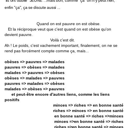
ils ont oublié "JEUNE"...mais bon, comme "ça" on n'y peut rien,
enfin "ça", ça se discute aussi ...
Quand on est pauvre on est obèse.
Et la réciproque veut que c'est quand on est obèse qu'on
devient pauvre.
Voilà c'est dit.
Ah ! Le poids, c'est vachement important, finalement, on ne se
rend pas forcément compte comme ça, mais...
obèses => pauvres => malades
pauvres => obèses => malades
malades => pauvres => obèses
obèses => malades => pauvres
pauvres => malades => obèses
malades => obèses => pauvres
et peut-être encore d'autres liens, comme les liens
positifs
minces => riches => en bonne santé
riches => minces =>
en bonne santé
en bonne santé
=> riches
=>minces
minces
=>
en bonne santé
=> riches
riches
=>
en bonne santé
=> minces