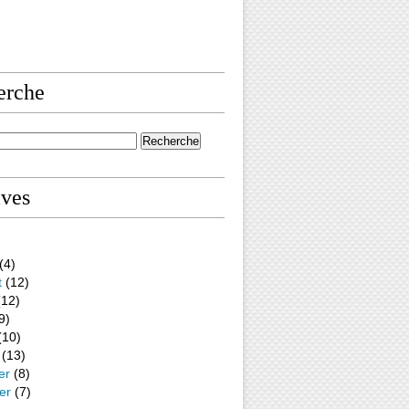
erche
ives
(4)
t
(12)
12)
9)
(10)
(13)
er
(8)
er
(7)