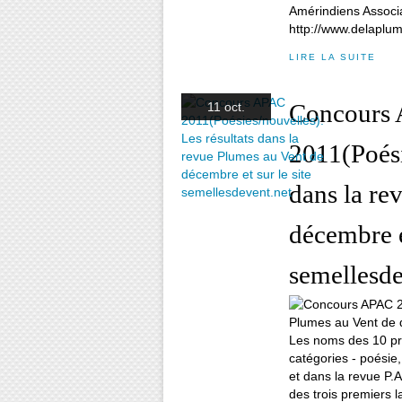
Amérindiens Associa
http://www.delaplum
LIRE LA SUITE
Concours
11 oct.
2011(Poési
dans la re
décembre et
semellesde
Les noms des 10 pre
catégories - poésie,
et dans la revue P.
des trois premiers l