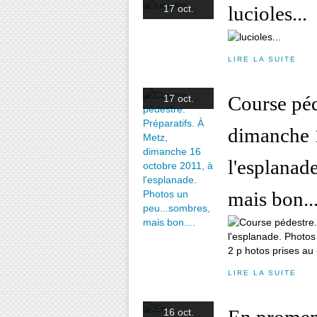
lucioles...
17 oct.
LIRE LA SUITE
Course péd
17 oct.
dimanche 
l'esplanad
mais bon...
2 p hotos prises au 
LIRE LA SUITE
16 oct.