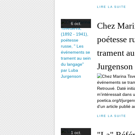
LIRE LA SUITE
Chez Marin
6 oct.
poétesse r
trament au
Jurgenson
Retrouvé. Daté init
m'intéressait dans
poetica.org/t/jurge
d'un article publié a
LIRE LA SUITE
"La" Réfé
1 oct.