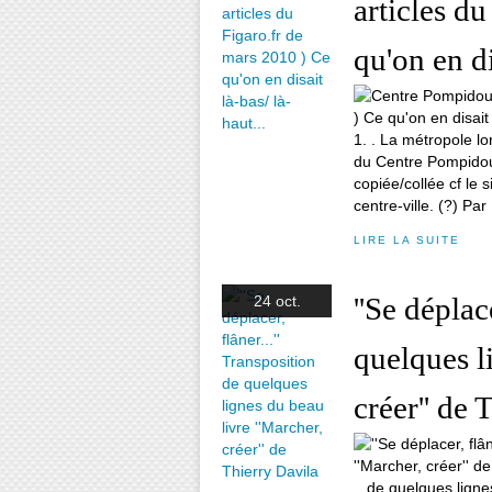
articles d
qu'on en di
1. . La métropole lo
du Centre Pompidou. 
copiée/collée cf le 
centre-ville. (?) Pa
LIRE LA SUITE
''Se déplac
24 oct.
quelques l
créer'' de 
...de quelques ligne