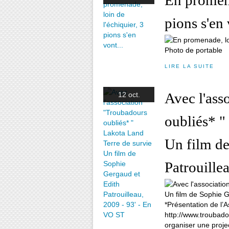
En promena
pions s'en 
Photo de portable
LIRE LA SUITE
Avec l'ass
12 oct.
oubliés* "
Un film de
Patrouille
*Présentation de l’A
http://www.troubado
organiser une projec