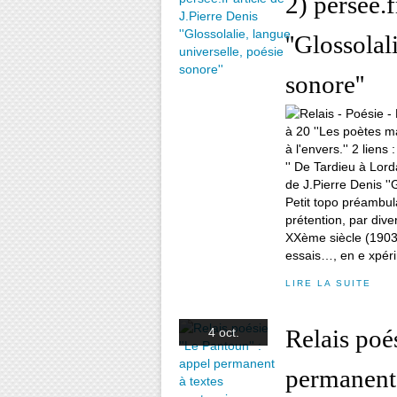
2) persee.f
''Glossolal
sonore''
Petit topo préambul
prétention, par dive
XXème siècle (1903-
essais…, en e xpéri
LIRE LA SUITE
Relais poés
4 oct.
permanent 