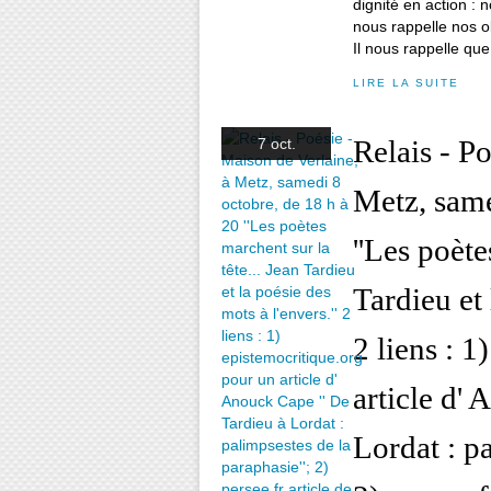
dignité en action : 
nous rappelle nos ob
Il nous rappelle que
LIRE LA SUITE
Relais - P
7 oct.
Metz, same
''Les poète
Tardieu et 
2 liens : 
article d'
Lordat : pa