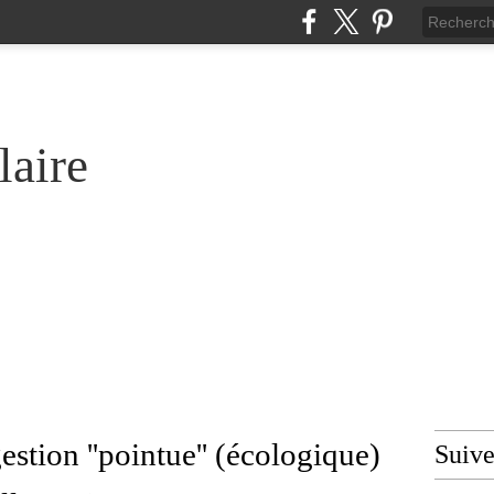
laire
estion ''pointue'' (écologique)
Suiv