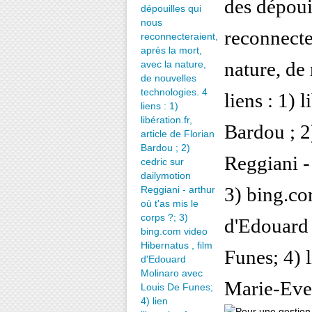
des dépoui
reconnecter
nature, de
liens : 1) l
Bardou ; 2
Reggiani - 
3) bing.co
d'Edouard
Funes; 4) l
Marie-Eve