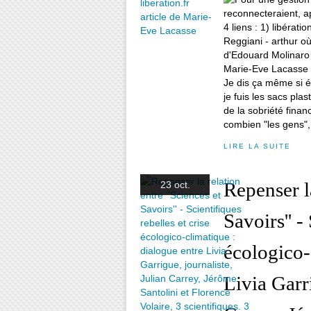
Je dis ça même si 
je fuis les sacs pla
de la sobriété finan
combien "les gens",
LIRE LA SUITE
Repenser la
23 oct.
Savoirs'' -
écologico-
Livia Garri