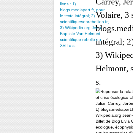
Carrey, Jé
Volaire, 3 
blogs.media
intégral; 2
3) Wikiped
Helmont, s
s.
Billet de Blog Livia
écologue, écophysio