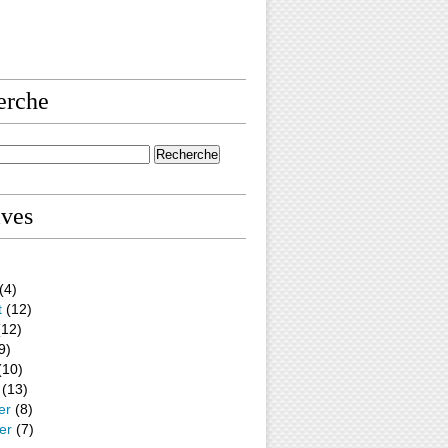
erche
ives
(4)
t
(12)
12)
9)
(10)
(13)
er
(8)
er
(7)