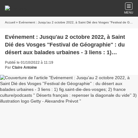
MENU
Accueil
» Evénement : Jusqu'au 2 octobre 2022, à Saint Dié des Vosges ''Festival de Géographie'' : du désert aux balades urbaines - 3 liens : 1) fig.saint-die-des-vosges; 2) france culture/podcasts '' Déserts français : repenser la diagonale du vide'' 3) illustration logo Getty - Alexandre Prévot
Evénement : Jusqu'au 2 octobre 2022, à Saint
Dié des Vosges ''Festival de Géographie'' : du
désert aux balades urbaines - 3 liens : 1)
fig.saint-die-des-vosges; 2) france
Publié le 01/10/2022 à 11:19
culture/podcasts '' Déserts français : repenser la
Par
Claire Antoine
diagonale du vide'' 3) illustration logo Getty -
Alexandre Prévot