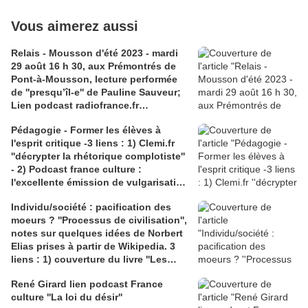
Vous aimerez aussi
Relais - Mousson d'été 2023 - mardi
29 août 16 h 30, aux Prémontrés de
Pont-à-Mousson, lecture performée
de ''presqu’îl-e'' de Pauline Sauveur;
Lien podcast radiofrance.fr
''nouvelles écritures théâtrales '' sur
Pédagogie - Former les élèves à
la pièce avec Pauline Sauveur
l'esprit critique -3 liens : 1) Clemi.fr
''décrypter la rhétorique complotiste''
- 2) Podcast france culture :
l'excellente émission de vulgarisation
: ''Votre cerveau'' avec le
Individu/société : pacification des
neuroscientifique Albert Moukheiber;
moeurs ? ''Processus de civilisation'',
3) wikipedia.org article sur la
notes sur quelques idées de Norbert
paréidolie
Elias prises à partir de Wikipedia. 3
liens : 1) couverture du livre ''Les
mécanismes de la violence'' de Régis
René Girard lien podcast France
Meyran; 2) podcast France Culture
culture ''La loi du désir''
''Emeutes, violence, révolte ? '' ; 3)