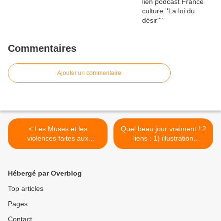
books.openedition.org ''Norbert Elias
et l'anthropologie''
Commentaires
Ajouter un commentaire
< Les Muses et les
Quel beau jour vraiment ! 2
violences faites aux
liens : 1) illustration
femmes. Archives article du
Pinterest lusile
N° 4 du ''Pan poétique des
17.centerblog.net; 2) You
Muses'' (en lien), consacré
tube Chanson du Menestrel
Hébergé par Overblog
aux ''Philomèles, en ce
Robin des bois - walt disney
monde'' et compte rendu
- Whistle Stop roon 1305 >
Top articles
rapide de la journée du 5
Pages
juillet 2014 à l'Arsenal, à
Metz, sur le thème de la
Contact