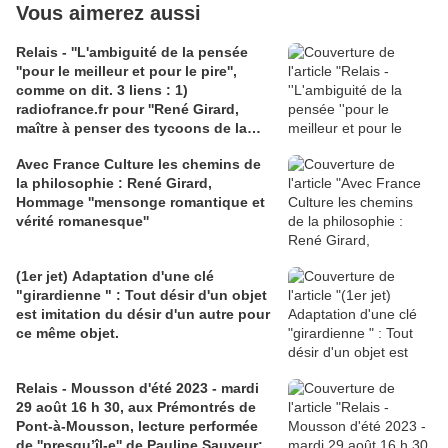
Vous aimerez aussi
Relais - ''L'ambiguité de la pensée
''pour le meilleur et pour le pire'',
comme on dit. 3 liens : 1)
radiofrance.fr pour ''René Girard,
maître à penser des tycoons de la
Silicon Valley'', par Brice Couturier; 2)
Avec France Culture les chemins de
agora.qc.ca, pour l'article de Paul
la philosophie : René Girard,
-Émile Roy,''L'indéfectible
Hommage ''mensonge romantique et
espérance''; 3) video bing.com
vérité romanesque''
Patachou sur des paroles de Georges
Brassens ''Le bricoleur'' et ...sa boîte
à outil
(1er jet) Adaptation d'une clé
"girardienne " : Tout désir d'un objet
est imitation du désir d'un autre pour
ce même objet.
Relais - Mousson d'été 2023 - mardi
29 août 16 h 30, aux Prémontrés de
Pont-à-Mousson, lecture performée
de ''presqu’îl-e'' de Pauline Sauveur;