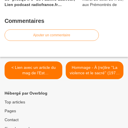
Lien podcast radiofrance.fr
''nouvelles écritures théâtrales '' sur
la pièce avec Pauline Sauveur
Commentaires
Ajouter un commentaire
< Lien avec un article du
Hommage - À (re)lire ''La
mag de l'Est
violence et le sacré'' (1972)
Républicain(11/10/2015)
de René Girard et d'autres
écrit par Valérie Susset sur
textes pour éclairer les
« Brûlures d’une enfant de
propos . 3 liens : 1)
Hébergé par Overblog
la République », un livre de
agora.qc.ca; 2)
Gül Ilbay, paru aux éd
leconflit.com; 3) sophia-
Top articles
Ataturquie
cholet.over-blog.com >
Pages
Contact