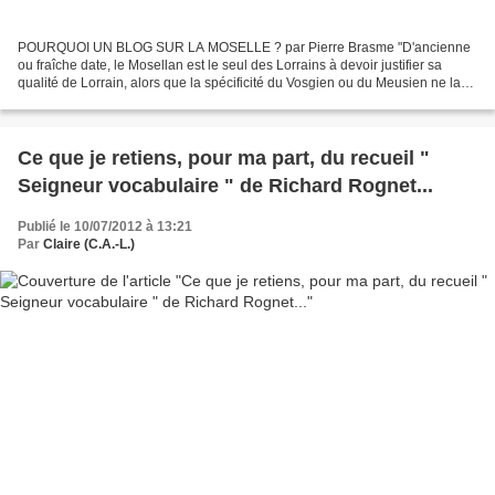
POURQUOI UN BLOG SUR LA MOSELLE ? par Pierre Brasme "D'ancienne
ou fraîche date, le Mosellan est le seul des Lorrains à devoir justifier sa
qualité de Lorrain, alors que la spécificité du Vosgien ou du Meusien ne la
remet jamais en cause. Longtemps associé...
Ce que je retiens, pour ma part, du recueil "
Seigneur vocabulaire " de Richard Rognet...
Publié le 10/07/2012 à 13:21
Par
Claire (C.A.-L.)