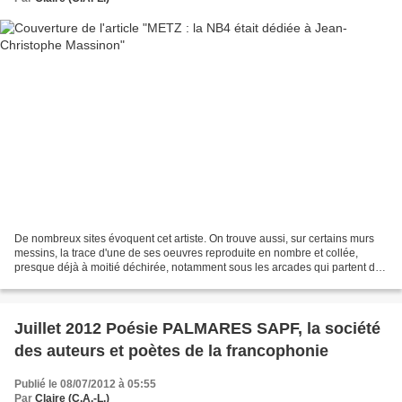
De nombreux sites évoquent cet artiste. On trouve aussi, sur certains murs
messins, la trace d'une de ses oeuvres reproduite en nombre et collée,
presque déjà à moitié déchirée, notamment sous les arcades qui partent de
la rue Haute Seille pour aller...
Juillet 2012 Poésie PALMARES SAPF, la société
des auteurs et poètes de la francophonie
Publié le 08/07/2012 à 05:55
Par
Claire (C.A.-L.)