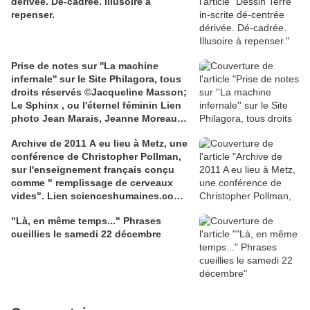
dérivée. Dé-cadrée. Illusoire à
repenser.
Prise de notes sur ''La machine
infernale'' sur le Site Philagora, tous
droits réservés ©Jacqueline Masson;
Le Sphinx , ou l'éternel féminin Lien
photo Jean Marais, Jeanne Moreau
media.gettyimages.com
Archive de 2011 A eu lieu à Metz, une
conférence de Christopher Pollman,
sur l'enseignement français conçu
comme " remplissage de cerveaux
vides". Lien scienceshumaines.com,
sur l'ouvrage de Marie-Laure De
"Là, en même temps..." Phrases
Léotard, ''Le dressage des élites...''
cueillies le samedi 22 décembre