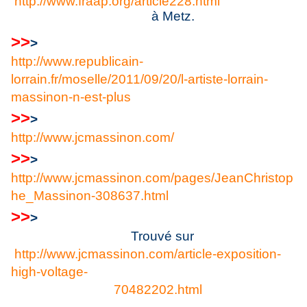
http://www.fraap.org/article228.html
à Metz.
>
>
>
http://www.republicain-
lorrain.fr/moselle/2011/09/20/l-artiste-lorrain-
massinon-n-est-plus
>
>
>
http://www.jcmassinon.com/
>
>
>
http://www.jcmassinon.com/pages/JeanChristop
he_Massinon-308637.html
>
>
>
Trouvé sur
http://www.jcmassinon.com/article-exposition-
high-voltage-
70482202.html