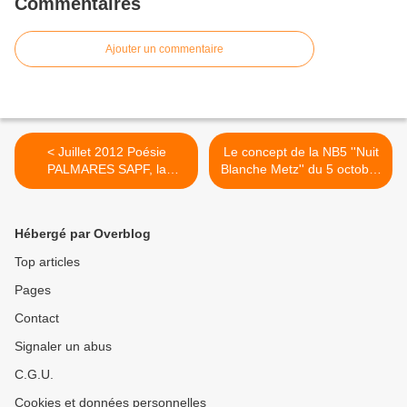
Commentaires
Ajouter un commentaire
< Juillet 2012 Poésie
Le concept de la NB5 ''Nuit
PALMARES SAPF, la
Blanche Metz'' du 5 octobre
société des auteurs et
2012 implanté dès l'été, dès
poètes de la francophonie
maintenant, en juillet >
Hébergé par Overblog
Top articles
Pages
Contact
Signaler un abus
C.G.U.
Cookies et données personnelles