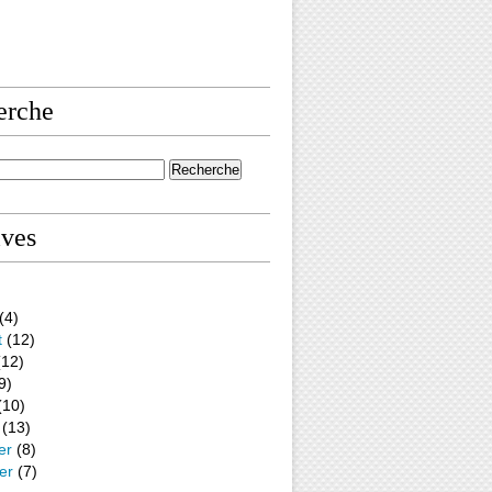
erche
ives
(4)
t
(12)
12)
9)
(10)
(13)
er
(8)
er
(7)