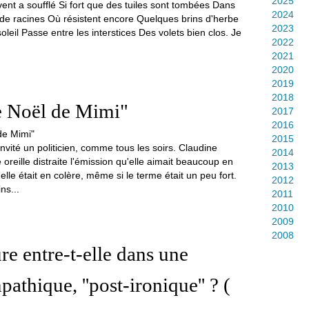
2025
vent a soufflé Si fort que des tuiles sont tombées Dans
2024
t de racines Où résistent encore Quelques brins d'herbe
2023
soleil Passe entre les interstices Des volets bien clos. Je
2022
.
2021
2020
2019
2018
e Noël de Mimi"
2017
2016
2015
 invité un politicien, comme tous les soirs. Claudine
2014
 oreille distraite l'émission qu'elle aimait beaucoup en
2013
elle était en colère, même si le terme était un peu fort.
2012
ns...
2011
2010
2009
2008
ure entre-t-elle dans une
athique, ''post-ironique'' ? (