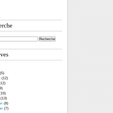
erche
ives
(5)
t
(12)
12)
9)
(10)
(13)
er
(8)
er
(7)