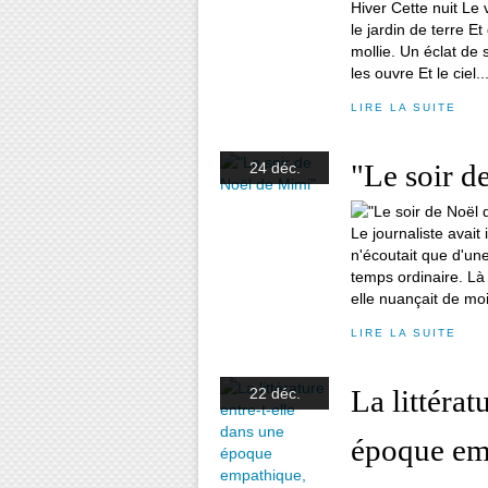
Hiver Cette nuit Le 
le jardin de terre E
mollie. Un éclat de 
les ouvre Et le ciel..
LIRE LA SUITE
"Le soir d
24 déc.
Le journaliste avait
n'écoutait que d'une
temps ordinaire. Là 
elle nuançait de moi
LIRE LA SUITE
La littérat
22 déc.
époque emp