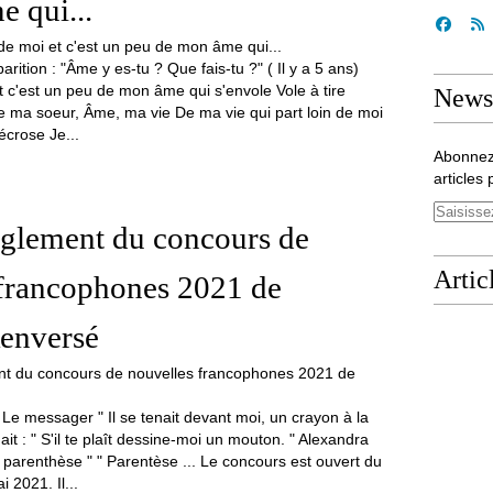
 qui...
arition : "Âme y es-tu ? Que fais-tu ?" ( Il y a 5 ans)
 c'est un peu de mon âme qui s'envole Vole à tire
Newsl
me ma soeur, Âme, ma vie De ma vie qui part loin de moi
écrose Je...
Abonnez
articles 
èglement du concours de
Artic
 francophones 2021 de
Renversé
e messager " Il se tenait devant moi, un crayon à la
t : " S'il te plaît dessine-moi un mouton. " Alexandra
# parenthèse " " Parentèse ... Le concours est ouvert du
 2021. Il...