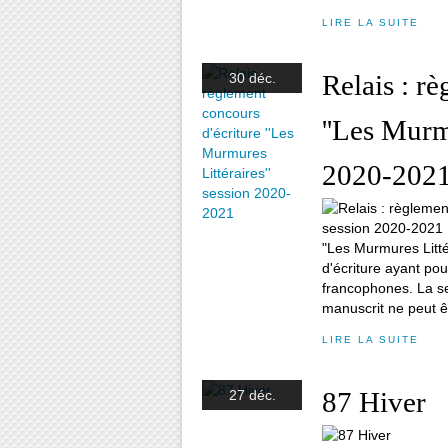
LIRE LA SUITE
Relais : r
30 déc.
''Les Murmu
2020-202
"Les Murmures Litté
d'écriture ayant pou
francophones. La s
manuscrit ne peut ê
LIRE LA SUITE
87 Hiver
27 déc.