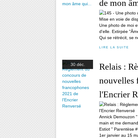
de mon âme
Mise en voie de disp
Une photo de moi et
d'elle. Extirpée "Â
Qui se rétrécit, se n
LIRE LA SUITE
Relais : R
30 déc.
nouvelles
l'Encrier 
Annick Demouzon " L
main et me demandai
Estiot " Parentèse 
1er janvier au 15 mai