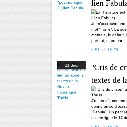
lien Fabul
Je m'accroche une no
mot "ironie". La que
mentale, le défaut, l
partout, et en particu
LIRE LA SUITE
''Cris de c
21 déc.
textes de 
J'ai trouvé, comme 
donne envie d'écrire
"Fabula". Un petit r
mis en ligne le 17 d
LIRE LA SUITE