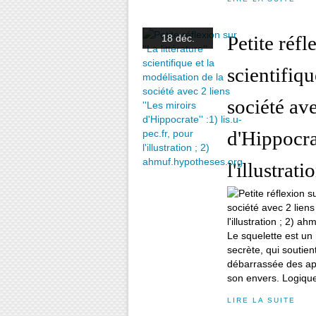
Petite réfle
18 déc.
scientifiqu
société ave
d'Hippocrat
l'illustrat
Le squelette est un m
secrète, qui soutien
débarrassée des app
son envers. Logique 
LIRE LA SUITE