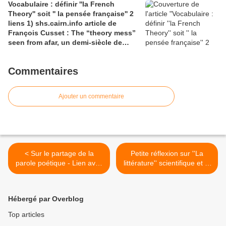
Vocabulaire : définir ''la French
Julian Roche
Theory'' soit '' la pensée française'' 2
liens 1) shs.cairn.info article de
François Cusset : The “theory mess”
seen from afar, un demi-siècle de
batailles théorico-critiques(...); 2)
tracts.gallimard.fr ''La haine de
Commentaires
l'émancipation...'', François Cusset
Ajouter un commentaire
< Sur le partage de la
Petite réflexion sur ''La
parole poétique - Lien avec
littérature'' scientifique et la
deux articles, l'un de
modélisation de la société
Claude-Pierre Pérez et
avec 2 liens ''Les miroirs
l'autre de Baldine Saint
d'Hippocrate'' :1) lis.u-
Hébergé par Overblog
Girons
pec.fr, pour l'illustration ; 2)
ahmuf.hypotheses.org >
Top articles