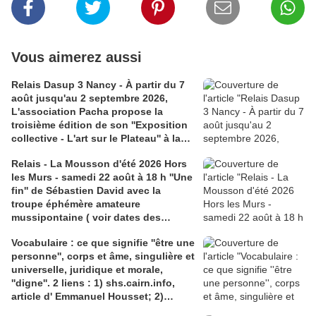
Vous aimerez aussi
Relais Dasup 3 Nancy - À partir du 7
août jusqu'au 2 septembre 2026,
L'association Pacha propose la
troisième édition de son ''Exposition
collective - L'art sur le Plateau'' à la
Médiathèque Haut-du-Lièvre, 325
Relais - La Mousson d'été 2026 Hors
avenue Pinchard
les Murs - samedi 22 août à 18 h ''Une
fin'' de Sébastien David avec la
troupe éphémère amateure
mussipontaine ( voir dates des
répétitions). Direction Lélio Plotton,
Vocabulaire : ce que signifie ''être une
dramaturgie Lola Molina à l’Espace
personne'', corps et âme, singulière et
Saint-Laurent, Pont-à-Mousson 2
universelle, juridique et morale,
liens : 1) lien meec.org; 2)
''digne''. 2 liens : 1) shs.cairn.info,
lemeac.com
article d' Emmanuel Housset; 2)
causecommune-la revue.fr, article de