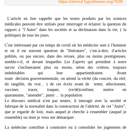
https://ahmuf.hypotheses.org/7630
L'article en lien rappelle que les textes produits par les sciences
médicales peuvent être utilisés pour interroger et éclairer la question du
rapport à "l’Autre" dans les sociétés et sa déclinaison dans la vie, ( la
politique) de tous les jours.
C'est intéressant par ces temps de covid où les médecins sont à l'honneur
et où il est souvent question de "littérature", c'est-à-dire, d'articles
publiés, ou pas encore, dans des revues, plus ou moins prestigieuses,
semble-t-il, et devant lesquelles
Les Experts
qui président à notre
survie s'inclineraient plus ou moins, selon des critères, toujours
indubitables qui leur appartiendraient. Avant
toute décision gouvernementale, on attend la vérité (du concret, du réel,
du tangible, du vrai... ) de ces écrits avant de tester, sélectionner,
vacciner, tracer, traquer, (re/dé)confiner, mettre en
quarantaine, "amender", punir ... la population.
Le discours médical n'est pas neutre, il interagit avec la société et
fabrique de la normalité dans la construction de l'altérité, de cet "Autre",
que je regarde de loin, mais auquel je cherche à ressembler (auquel je
ressemble) ou dont je veux me démarquer
.
La médecine contribue à construire ou à consolider les jugements de