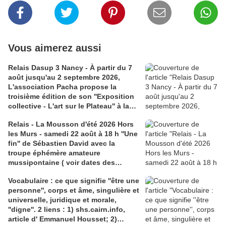
Vous aimerez aussi
Relais Dasup 3 Nancy - À partir du 7
août jusqu'au 2 septembre 2026,
L'association Pacha propose la
troisième édition de son ''Exposition
collective - L'art sur le Plateau'' à la
Médiathèque Haut-du-Lièvre, 325
Relais - La Mousson d'été 2026 Hors
avenue Pinchard
les Murs - samedi 22 août à 18 h ''Une
fin'' de Sébastien David avec la
troupe éphémère amateure
mussipontaine ( voir dates des
répétitions). Direction Lélio Plotton,
Vocabulaire : ce que signifie ''être une
dramaturgie Lola Molina à l’Espace
personne'', corps et âme, singulière et
Saint-Laurent, Pont-à-Mousson 2
universelle, juridique et morale,
liens : 1) lien meec.org; 2)
''digne''. 2 liens : 1) shs.cairn.info,
lemeac.com
article d' Emmanuel Housset; 2)