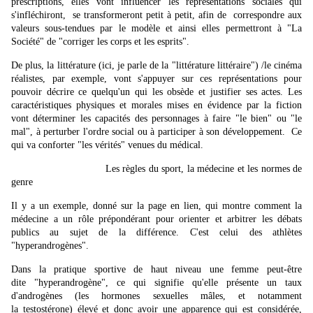
prescriptions, elles vont influencer les représentations sociales qui
s'infléchiront, se transformeront petit à petit, afin de correspondre aux
valeurs sous-tendues par le modèle et ainsi elles permettront à "La
Société" de "corriger les corps et les esprits".
De plus, la littérature (ici, je parle de la "littérature littéraire") /le cinéma
réalistes, par exemple, vont s'appuyer sur ces
représentations pour
pouvoir décrire ce quelqu'un qui les obsède et justifier ses actes. Les
caractéristiques physiques et morales mises en évidence par la fiction
vont déterminer les capacités des personnages à faire "le bien" ou "le
mal", à perturber l'ordre social ou à participer à son développement. Ce
qui va conforter "les vérités" venues du médical.
Les règles du sport, la médecine et les normes de
genre
Il y a un exemple, donné sur la page en lien, qui montre comment la
médecine a un rôle prépondérant pour orienter et arbitrer les débats
publics au sujet de la différence. C'est celui des athlètes
"hyperandrogènes".
Dans la pratique sportive de haut niveau une femme peut-être
dite
"hyperandrogène", ce qui signifie qu'elle présente un taux
d'androgènes (les hormones sexuelles mâles, et notamment
la testostérone) élevé et donc avoir une apparence qui est considérée,