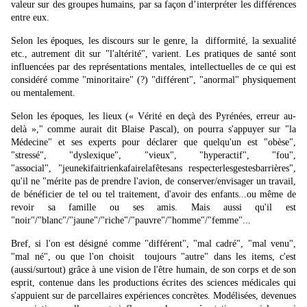
valeur sur des groupes humains, par sa façon d’interpréter les différences
entre eux.
Selon les époques, les discours sur le genre, la difformité, la sexualité
etc., autrement dit sur "l'altérité", varient. Les pratiques de santé sont
influencées par des représentations mentales, intellectuelles de ce qui est
considéré comme "minoritaire" (?) "différent", "anormal" physiquement
ou mentalement.
Selon les époques, les lieux (
« Vérité en deçà des Pyrénées, erreur au-
delà »,
" comme aurait dit Blaise Pascal), on pourra s'appuyer sur "la
Médecine" et ses experts pour déclarer que quelqu'un est "obèse",
"stressé", "dyslexique", "vieux", "hyperactif", "fou",
"associal", "jeunekifaitrienkafairelafêtesans respecterlesgestesbarrières",
qu'il ne "mérite pas de prendre l'avion, de conserver/envisager un travail,
de bénéficier de tel ou tel traitement, d'avoir des enfants...ou même de
revoir sa famille ou ses amis. Mais aussi qu'il est
"noir"/"blanc"/"jaune"/"riche"/"pauvre"/"homme"/"femme"...
Bref, si l'on est désigné comme "différent", "mal cadré", "mal venu",
"mal né", ou que l'on choisit toujours "autre" dans les items, c'est
(aussi/surtout) grâce à une vision de l'être humain, de son corps et de son
esprit, contenue dans les productions écrites des sciences médicales qui
s'appuient sur de parcellaires expériences concrètes. Modélisées, devenues