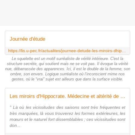
Journée d'étude
https://lis.u-pec.fr/actualites/journee-detude-les-miroirs-dhippocrate-medecine-et-alterite-du-moyen-age-a-nos-jours
Le squelette est un motif surréaliste de vérité intérieure. C'est la
structure secrète, qui soutient mais ne se voit pas. Il évoque la vérité
nue, débarrassée des apparences. Ici, il est le double de la femme, son
ombre, son envers. Logique surréaliste où l’inconscient mime nos
gestes, où le “vrai” sujet est ailleurs que dans la surface visible.
Les miroirs d'Hippocrate. Médecine et altérité de l'Antiquité à nos jours
" Là où les vicissitudes des saisons sont très fréquentes et
très marquées, là vous trouverez les formes extérieures, les
mœurs et le naturel fort dissemblables ; ces vicissitudes sont
don...