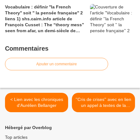
causecommune-la revue.fr, article de
Vocabulaire : définir ''la French
Julian Roche
Theory'' soit '' la pensée française'' 2
liens 1) shs.cairn.info article de
François Cusset : The “theory mess”
seen from afar, un demi-siècle de
batailles théorico-critiques(...); 2)
tracts.gallimard.fr ''La haine de
Commentaires
l'émancipation...'', François Cusset
Ajouter un commentaire
< Lien avec les chroniques
''Cris de crises'' avec en lien
d'Aurélien Bellanger
un appel à textes de la
Revue numérique TraHs >
Hébergé par Overblog
Top articles