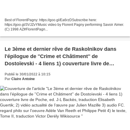
Best of FlorentPagny: https://goo.gl/Ea6rzDSubscribe here:
https://goo.gl/3VJZvYMusic video by Florent Pagny performing Savoir Aimer.
(C) 1998 AZ#FlorentPagn...
Le 3ème et dernier rêve de Raskolnikov dans
l'épilogue de ''Crime et Châtiment'' de
Dostoïevski - 4 liens 1) couverture livre de
Poche, ed. J-L Backès, traduction Elisabeth
Publié le 30/01/2022 à 10:15
Guertik; 2) vidéo actualité de l'œuvre par Julien
Par
Claire Antoine
Mazille 3) audio FC. regard philo sur l'oeuvre
Adèle Van Reeth et Philippe Petit 4) le texte,
Tome II, traduction Victor Derély Wikisource