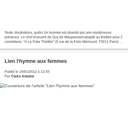
Texte, illustrations, audio Un homme est obsédé par une mystérieuse
présence. Le chef d'oeuvre de Guy de Maupassant adapté au théâtre pour 2
comédiens. "A La Folie Théâtre" (6 rue de la Folie Méricourt, 75011 Paris) du
11 novembre 2021 au 30 janvier 2022....
Lien l'hymne aux femmes
Publié le 19/01/2022 à 12:55
Par
Claire Antoine