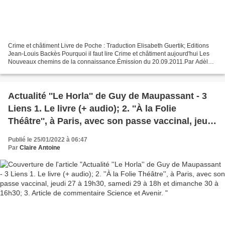
Crime et châtiment Livre de Poche : Traduction Elisabeth Guertik; Editions
Jean-Louis Backès Pourquoi il faut lire Crime et châtiment aujourd'hui Les
Nouveaux chemins de la connaissance.Émission du 20.09.2011.Par Adèle
Van Reeth et Philippe Petit.Adèle...
Actualité ''Le Horla'' de Guy de Maupassant - 3
Liens 1. Le livre (+ audio); 2. ''À la Folie
Théâtre'', à Paris, avec son passe vaccinal, jeudi
27 à 19h30, samedi 29 à 18h et dimanche 30 à
Publié le 25/01/2022 à 06:47
16h30; 3. Article de commentaire Science et
Par
Claire Antoine
Avenir.