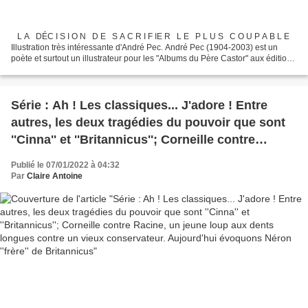
L A DÉC I S I O N D E S A C R I F IE R L E P L U S C O U P A B L E
Illustration très intéressante d'André Pec. André Pec (1904-2003) est un
poète et surtout un illustrateur pour les "Albums du Père Castor" aux éditions
Flammarion Extraits...
Série : Ah ! Les classiques... J'adore ! Entre
autres, les deux tragédies du pouvoir que sont
''Cinna'' et ''Britannicus''; Corneille contre
Racine, un jeune loup aux dents longues contre
Publié le 07/01/2022 à 04:32
un vieux conservateur. Aujourd'hui évoquons
Par
Claire Antoine
Néron ''frère'' de Britannicus