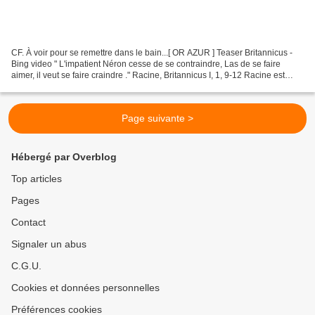
CF. À voir pour se remettre dans le bain...[ OR AZUR ] Teaser Britannicus -
Bing video " L'impatient Néron cesse de se contraindre, Las de se faire
aimer, il veut se faire craindre ." Racine, Britannicus I, 1, 9-12 Racine est
ambitieux, il a trente ans,...
Page suivante >
Hébergé par Overblog
Top articles
Pages
Contact
Signaler un abus
C.G.U.
Cookies et données personnelles
Préférences cookies