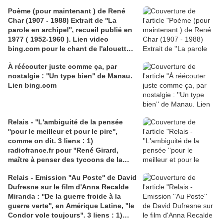
Poème (pour maintenant ) de René
Char (1907 - 1988) Extrait de ''La
parole en archipel'', recueil publié en
1977 ( 1952-1960 ). Lien video
bing.com pour le chant de l'alouette
des champs
À réécouter juste comme ça, par
nostalgie : ''Un type bien'' de Manau.
Lien bing.com
Relais - ''L'ambiguité de la pensée
''pour le meilleur et pour le pire'',
comme on dit. 3 liens : 1)
radiofrance.fr pour ''René Girard,
maître à penser des tycoons de la
Silicon Valley'', par Brice Couturier; 2)
Relais - Emission ''Au Poste'' de David
agora.qc.ca, pour l'article de Paul
Dufresne sur le film d'Anna Recalde
-Émile Roy,''L'indéfectible
Miranda : ''De la guerre froide à la
espérance''; 3) video bing.com
guerre verte'', en Amérique Latine, ''le
Patachou sur des paroles de Georges
Condor vole toujours''. 3 liens : 1)
Brassens ''Le bricoleur'' et ...sa boîte