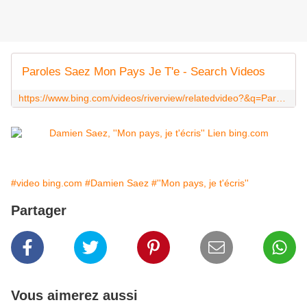
Paroles Saez Mon Pays Je T'e - Search Videos
https://www.bing.com/videos/riverview/relatedvideo?&q=Paroles+Saez+Mon+Pays+Je+T%27e
#video bing.com
#Damien Saez
#''Mon pays, je t'écris''
Partager
Vous aimerez aussi