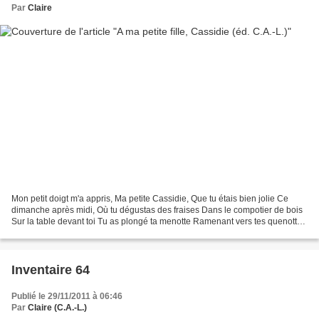
Par
Claire
Mon petit doigt m'a appris, Ma petite Cassidie, Que tu étais bien jolie Ce
dimanche après midi, Où tu dégustas des fraises Dans le compotier de bois
Sur la table devant toi Tu as plongé ta menotte Ramenant vers tes quenottes
Et avec un soupir d'aise Et...
Inventaire 64
Publié le 29/11/2011 à 06:46
Par
Claire (C.A.-L.)