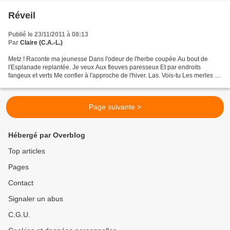
Réveil
Publié le 23/11/2011 à 08:13
Par
Claire (C.A.-L.)
Metz ! Raconte ma jeunesse Dans l'odeur de l'herbe coupée Au bout de
l'Esplanade replantée. Je veux Aux fleuves paresseux Et par endroits
fangeux et verts Me confier à l'approche de l'hiver. Las. Vois-tu Les merles se
sont tus Ceux des vieux quartiers...
Page suivante >
Hébergé par Overblog
Top articles
Pages
Contact
Signaler un abus
C.G.U.