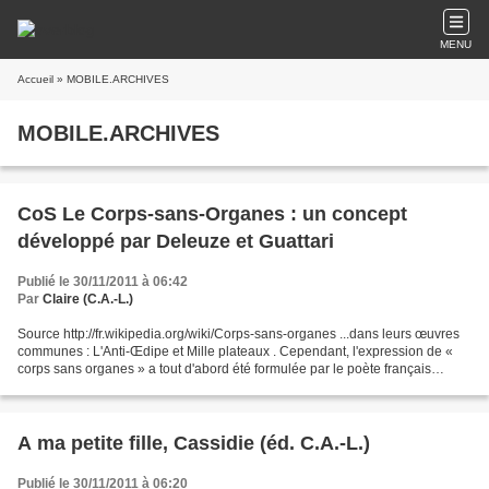
MENU
Accueil
» MOBILE.ARCHIVES
MOBILE.ARCHIVES
CoS Le Corps-sans-Organes : un concept
développé par Deleuze et Guattari
Publié le 30/11/2011 à 06:42
Par
Claire (C.A.-L.)
Source http://fr.wikipedia.org/wiki/Corps-sans-organes ...dans leurs œuvres
communes : L'Anti-Œdipe et Mille plateaux . Cependant, l'expression de «
corps sans organes » a tout d'abord été formulée par le poète français
Antonin Artaud . Pour comprendre...
A ma petite fille, Cassidie (éd. C.A.-L.)
Publié le 30/11/2011 à 06:20