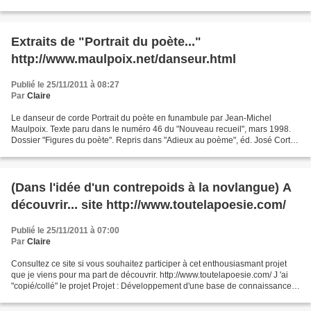
contemporaine et est distribuée essentiellement...
Extraits de "Portrait du poète..."
http://www.maulpoix.net/danseur.html
Publié le 25/11/2011 à 08:27
Par
Claire
Le danseur de corde Portrait du poète en funambule par Jean-Michel
Maulpoix. Texte paru dans le numéro 46 du "Nouveau recueil", mars 1998.
Dossier "Figures du poète". Repris dans "Adieux au poème", éd. José Corti,
2004. Le poète marche sur la terre Sur...
(Dans l'idée d'un contrepoids à la novlangue) A
découvrir... site http://www.toutelapoesie.com/
Publié le 25/11/2011 à 07:00
Par
Claire
Consultez ce site si vous souhaitez participer à cet enthousiasmant projet
que je viens pour ma part de découvrir. http://www.toutelapoesie.com/ J 'ai
"copié/collé" le projet Projet : Développement d'une base de connaissance
sur la poésie mondiale 1....