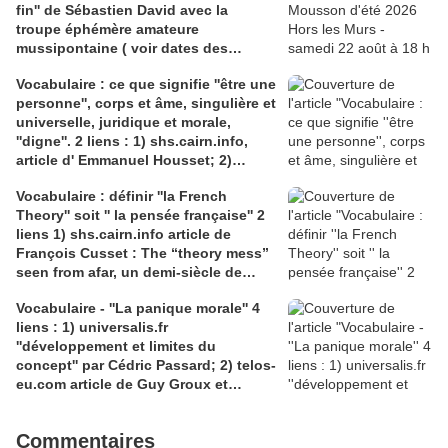
fin'' de Sébastien David avec la
troupe éphémère amateure
mussipontaine ( voir dates des
répétitions). Direction Lélio Plotton,
Vocabulaire : ce que signifie ''être une
dramaturgie Lola Molina à l’Espace
personne'', corps et âme, singulière et
Saint-Laurent, Pont-à-Mousson 2
universelle, juridique et morale,
liens : 1) lien meec.org; 2)
''digne''. 2 liens : 1) shs.cairn.info,
lemeac.com
article d' Emmanuel Housset; 2)
causecommune-la revue.fr, article de
Vocabulaire : définir ''la French
Julian Roche
Theory'' soit '' la pensée française'' 2
liens 1) shs.cairn.info article de
François Cusset : The “theory mess”
seen from afar, un demi-siècle de
batailles théorico-critiques(...); 2)
Vocabulaire - ''La panique morale'' 4
tracts.gallimard.fr ''La haine de
liens : 1) universalis.fr
l'émancipation...'', François Cusset
''développement et limites du
concept'' par Cédric Passard; 2) telos-
eu.com article de Guy Groux et
Richard Robert ''...concept à la
dérive'': 3) pedagogie.ac-amiens.fr,
Commentaires
pour le compte rendu d'Arnaud