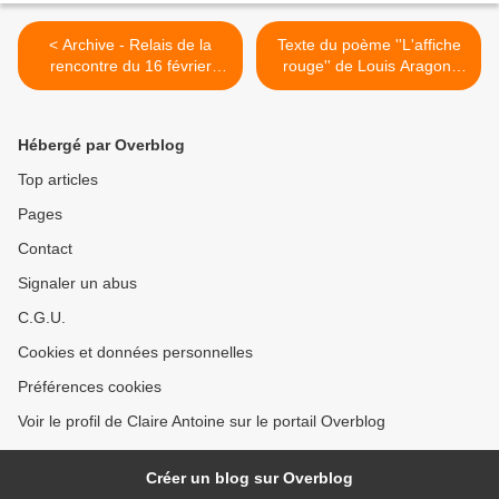
< Archive - Relais de la
Texte du poème ''L'affiche
rencontre du 16 février
rouge'' de Louis Aragon,
2024, à la librairie Autour
chanté par Léo Ferré, suivi
du Monde (44 Rue de la
par la lettre originale de
Chèvre, 57000) organise
Manouchian. 3 Liens : 1)
Hébergé par Overblog
une rencontre autour du
Pistes pour une (
livre de Stefania
excellente) séquence
Top articles
Maurizi sur L’Affaire
d'étude du poème (
Pages
WikiLeaks . 2 liens 1)
proposée par Alain
agone.org 2) amis.monde-
Chevarin) sur le site
Contact
diplomatique.fr
coopératif
questionsdeclasse.org; 2)
Signaler un abus
Poème chanté par Léo
C.G.U.
Ferré sur youtube.com ; 3)
francetvinfo.fr, lecture de la
Cookies et données personnelles
lettre de Manouchian par
Laurent Laffitte >
Préférences cookies
Voir le profil de Claire Antoine sur le portail Overblog
Créer un blog sur Overblog