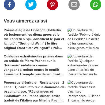
Vous aimerez aussi
Poème-élégie de Friedrich Hölderlin
où fusionnent les dieux grecs et le
dieu chrétien ''qui concilient le jour et
la nuit'' : ''Brot und Wein'' ( le titre
original étant ''Der Weingott'' ) Poème
traduit par Patrick Guillot 3 Liens 1)
Quelques extraits/notes pris·es dans
cairn .info, article de B. Sichère; 2)
un article de Pierre Pachet sur la
persee.fr article ''Le sens du
''Némésis'' redéfinie comme
poétique'' de Marie-Clotilde Roose 3)
vengeance, colère contre le conflit
numero.com Bill Viola, videaste (
lui-même. Exemple pris dans L'Iliade,
1951-2024 )
épopée racontant La guerre de Troie
Processus d'écriture - Résistances - 2
et aussi ''la colère d'Achille'' 2 Liens
liens : 1) cairn.info revue-francaise-de
;1) cairn.info, article intégral de P.
psychanalyse, ''Résistances et
Pachet; 2) Wikipedia illustration
inhibition'', de Franca Munari, texte
Nemesis Getty Villa
traduit de l’italien par Mireille Fagni;
2) journals.openedition.org, Pierre-