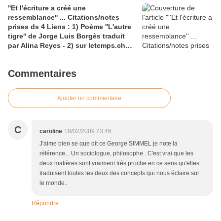
''Et l'écriture a créé une
Victor Haurens, la résistance de
ressemblance'' ... Citations/notes
l'écriture, pour Maurice Blanchot et
prises ds 4 Liens : 1) Poème ''L'autre
Coleridge
tigre'' de Jorge Luis Borgès traduit
par Alina Reyes - 2) sur letemps.ch
article d' Eléonore Sulser ''le poète en
chasseur de tigre''et 3) belle
Commentaires
illustration de Chang Hsien; 4)
Cairn.info article de Franca Munari
trad. Mireille Fagni sur Les
Ajouter un commentaire
''processus d'écriture et le processus
psychanalytique'
C
caroline
18/02/2009 23:46
J'aime bien se que dit ce George SIMMEL je note la
référence... Un sociologue, philosophe.. C'est vrai que les
deux matières sont vraiment trés proche en ce sens qu'elles
traduisent toutes les deux des concepts qui nous éclaire sur
le monde..
Répondre