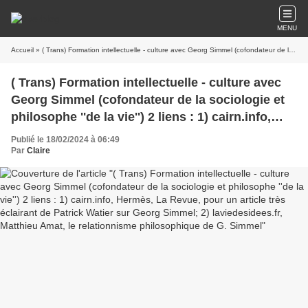
MENU
Accueil
» ( Trans) Formation intellectuelle - culture avec Georg Simmel (cofondateur de la sociologie et philosophe ''de la vie'') 2 liens : 1) cairn.info, Hermès, La Revue, pour un article très éclairant de Patrick Watier sur Georg Simmel; 2) laviedesidees.fr, Matthieu Amat, le relationnisme philosophique de G. Simmel
( Trans) Formation intellectuelle - culture avec
Georg Simmel (cofondateur de la sociologie et
philosophe ''de la vie'') 2 liens : 1) cairn.info,
Hermès, La Revue, pour un article très éclairant
Publié le 18/02/2024 à 06:49
de Patrick Watier sur Georg Simmel; 2)
Par
Claire
laviedesidees.fr, Matthieu Amat, le relationnisme
philosophique de G. Simmel