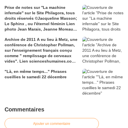
Prise de notes sur ''La machine
infernale'' sur le Site Philagora, tous
droits réservés ©Jacqueline Masson;
Le Sphinx , ou l'éternel féminin Lien
photo Jean Marais, Jeanne Moreau
media.gettyimages.com
Archive de 2011 A eu lieu à Metz, une
conférence de Christopher Pollman,
sur l'enseignement français conçu
comme " remplissage de cerveaux
vides". Lien scienceshumaines.com,
sur l'ouvrage de Marie-Laure De
"Là, en même temps..." Phrases
Léotard, ''Le dressage des élites...''
cueillies le samedi 22 décembre
Commentaires
Ajouter un commentaire