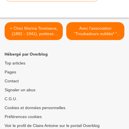
< Chez Marina Tsvetaeva,
Avec l'association
(1892 - 1941), poétesse
"Troubadours oubliés* "
russe, " Les événements se
Lakota Land Terre de survie
trament au sein du
Un film de Sophie Gergaud
langage" par Luba
et Edith Patrouilleau, 2009 -
Hébergé par Overblog
Jurgenson
93' - En VO ST >
Top articles
Pages
Contact
Signaler un abus
C.G.U.
Cookies et données personnelles
Préférences cookies
Voir le profil de Claire Antoine sur le portail Overblog