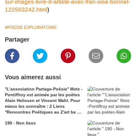
sur-images-livre-d-artiste-avec-fran-oise-bonnel-
122503242.html
)
#POESIE EXPLORATOIRE
Partager
Vous aimerez aussi
''L’association Partage-Poésie'' Metz -
Pontiffroy est animée par les poètes
Alain Helissen et Vincent Wahl. Pour
mieux les connaître : 2 Liens
''Rencontres Poétiques au Z'art be de
Dom Corrieras et un lien Chronique
190 - Non lieux
Poésie ''Cairn'' pour un dialogue entre
Serge Martin et Alain Helissen