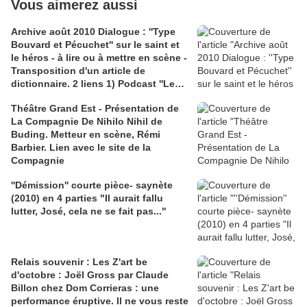
Vous aimerez aussi
Archive août 2010 Dialogue : ''Type
Bouvard et Pécuchet'' sur le saint et
le héros - à lire ou à mettre en scène -
Transposition d'un article de
dictionnaire. 2 liens 1) Podcast ''Les
idées claires'' France Culture, ''le
Théâtre Grand Est - Présentation de
héros d'hier, Rafael Nadal''; 2)
La Compagnie De Nihilo Nihil de
Illustration, couverture de ''Le Saint,
Buding. Metteur en scène, Rémi
le dernier héros" de Leslie Charleris
Barbier. Lien avec le site de la
Compagnie
''Démission'' courte pièce- saynète
(2010) en 4 parties "Il aurait fallu
lutter, José, cela ne se fait pas..."
Relais souvenir : Les Z'art be
d'octobre : Joël Gross par Claude
Billon chez Dom Corrieras : une
performance éruptive. Il ne vous reste