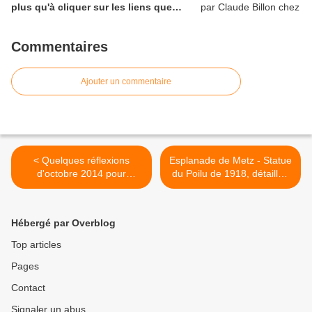
plus qu'à cliquer sur les liens que
vous rencontrerez.
Commentaires
Ajouter un commentaire
< Quelques réflexions
Esplanade de Metz - Statue
d'octobre 2014 pour
du Poilu de 1918, détaillée
l'A.E.P.Q. (Atelier Ecriture
au portable le 1 novembre
Poétique Queuleu ) où il
2014 >
sera question de la guerre
Hébergé par Overblog
de 14/18 et des femmes.
Illustration Photo de
Top articles
portable ( magnifique statue
Pages
vue au Cimetière de l'Est, à
Metz)
Contact
Signaler un abus