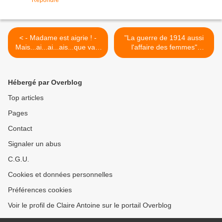
Répondre
< - Madame est aigrie ! -
"La guerre de 1914 aussi
Mais...ai...ai...ais...que vas-
l'affaire des femmes"
tu chercher là ??????
Françoise Thébaud >
Hébergé par Overblog
Top articles
Pages
Contact
Signaler un abus
C.G.U.
Cookies et données personnelles
Préférences cookies
Voir le profil de Claire Antoine sur le portail Overblog