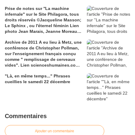
Prise de notes sur ''La machine
infernale'' sur le Site Philagora, tous
droits réservés ©Jacqueline Masson;
Le Sphinx , ou l'éternel féminin Lien
photo Jean Marais, Jeanne Moreau
media.gettyimages.com
Archive de 2011 A eu lieu à Metz, une
conférence de Christopher Pollman,
sur l'enseignement français conçu
comme " remplissage de cerveaux
vides". Lien scienceshumaines.com,
sur l'ouvrage de Marie-Laure De
"Là, en même temps..." Phrases
Léotard, ''Le dressage des élites...''
cueillies le samedi 22 décembre
Commentaires
Ajouter un commentaire