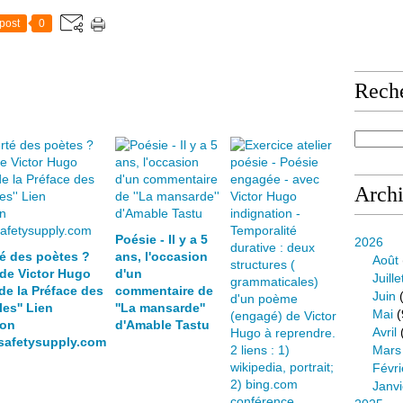
r
a
post
0
t
u
i
Rech
t
e
a
v
e
c
Arch
p
l
u
Poésie - Il y a 5
2026
s
té des poètes ?
ans, l'occasion
Août
d
 de Victor Hugo
d'un
Juille
e
 de la Préface des
commentaire de
Juin
(
1
les'' Lien
''La mansarde''
Mai
(
3
ion
d'Amable Tastu
Avril
esafetysupply.com
0
Mars
0
Févri
l
Janvi
i