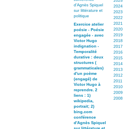
2025
v
2024
r
2023
e
2022
s
2021
Exercice atelier
n
2020
poésie - Poésie
u
2019
engagée - avec
m
Victor Hugo
2018
é
indignation -
2017
r
Temporalité
2016
i
durative : deux
2015
q
structures (
2014
u
grammaticales)
2013
e
d'un poème
2012
s
(engagé) de
2011
(
Victor Hugo à
2010
reprendre. 2
e
2009
liens : 1)
b
2008
wikipedia,
o
portrait; 2)
o
bing.com
k
conférence
s
d'Agnès Spiquel
)
sur littérature et