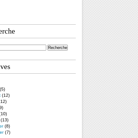
erche
ives
(5)
t
(12)
12)
9)
(10)
(13)
er
(8)
er
(7)