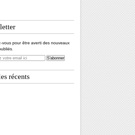
etter
-vous pour être averti des nouveaux
 jour d'un condamné, Victor HUGO - Lire en ligne - Livres sur
publiés.
les récents