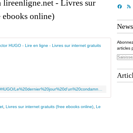
 lireenligne.net - Livres sur
ee ebooks online)
Newsl
Abonnez
Le dernier
articles 
B
i
b
l
Artic
i
o
https://lirenligne.net/livre/Victor%20HUGO/Le%20dernier%20jour%20d'un%20condamn%C3%A9/12
t
h
è
et
,
Livres sur internet gratuits (free ebooks online)
,
Le
q
u
e
g