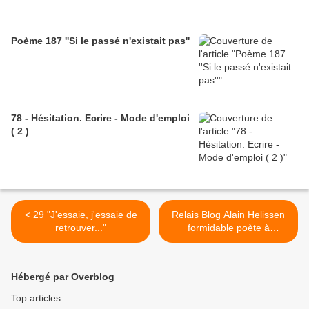
Poème 187 ''Si le passé n'existait pas''
78 - Hésitation. Ecrire - Mode d'emploi
( 2 )
< 29 "J'essaie, j'essaie de
Relais Blog Alain Helissen
retrouver..."
formidable poète à
l'imagination contemporaine
pétillante :
alainhelissen.over-blog.com
Hébergé par Overblog
>
Top articles