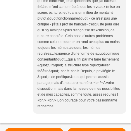
qui me concerne, les expériences que j'ai faites du
théâtre m'ont cantonnée à tous les niveaux (mise en
scène, écriture, jeu) dans un milieu de mentalité
plutôt &quot;fonctionnaire&quot; - ce n'est pas une
critique - j'étais prof de français- c'est juste pour dire
qu'il n'y avait pas/plus d'angoisse d'exclusion, de
rupture concrète. Cela pose d'autres problèmes
comme celui de tourner en rond avec plus ou moins
toujours les mêmes auteurs, les mêmes
registres...l'exigence d'une forme de &quot;comique
consentant&quot;...qui a fini par me faire lâchement
&quot;fuir&quot; la structure type &quot;atelier
théâtre&quot;. <br /> <br /> Depuis je privilégie le
&quot;texte poétique&quot;qui permet aussi le
partage, mais d'une autre manière. <br /> A votre
disposition mais dans la mesure de mes possibilités
et de mes capacités, somme toute, assez réduites !
<br /> <br /> Bon courage pour votre passionnante
recherche