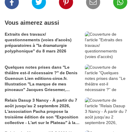
Vous aimerez aussi
Extraits des travaux/
questionnements (voies d'accès)
préparatoires à ''la dramaturgie
polyphonique'' du 8 mars 2026
Quelques notes prises dans ''Le
théâtre est-il nécessaire ?'' de Denis
Guenoun Lien editions-circe.fr.
Illustration ''La marque de mes
pinceaux'' Jacques Griesemer,
exposition au Centre Culturel de
Relais Dasup 3 Nancy - À partir du 7
Queuleu Metz en novembre 2015
août jusqu'au 2 septembre 2026,
L'association Pacha propose la
troisième édition de son ''Exposition
collective - L'art sur le Plateau'' à la
Médiathèque Haut-du-Lièvre, 325