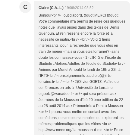
C
Claire (C.A.-L.)
19/08/2014 08:52
Bonjour<br /> Tout d'abord, &quot;MERCI !&quot;.
Votre commentaire m'a permis de relire ces quelques
notes que j'avais prises dans des textes de Denis
Guénoun. Et j'en ressens encore la force et la
nécessité ce matin.<br /> <br /> Voici 2 liens
intéressants, pour la recherche que vous êtes en
train de mener -mais si vous êtes lorraine(?) sans
doute les connaissez-vous - 1) L'IRTS et l'École du
Studiolo : Ateliers Adultes de l'école du Studiolo<br />
Animés par Muriel Arnould le lundi de 19h à 22h à
l'IRTS<br /> renseignements :studiolo(@)irts-
lorraine.fr<br /> <br /> 2)Olivier GOETZ, Maître de
conférences en arts à l'Université de Lorraine
o.goetz@wanadoo.fr<br /> qui sera présent aux
Journées de la Mousson d'été 20 ème édition du 22
au 28 août 2014 aux Prémontrés à Pont-à Mousson.
<br /> Il pourra vous mettre en contact avec des
comédiens, des metteurs en scène qui explorent les
mêmes problématiques que les vôtres.<br />
http://www.meec.org/-la-mousson-d-ete-<br /> En ce