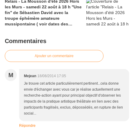
Relais - La Mousson d'été 2026 Hors
avenue Pinchard
les Murs - samedi 22 août à 18 h ''Une
fin'' de Sébastien David avec la
troupe éphémère amateure
mussipontaine ( voir dates des
répétitions). Direction Lélio Plotton,
dramaturgie Lola Molina à l’Espace
Commentaires
Saint-Laurent, Pont-à-Mousson 2
liens : 1) lien meec.org; 2)
lemeac.com
Ajouter un commentaire
M
Mejean
18/08/2014 17:05
Je trouve cet article particulièrement pertinent...cela donne
envie d'échanger avec vous car je réalise actuellement une
recherche-action ayant pour principal objectif d'observer les
impacts de la pratique artistique théâtrale en lien avec des
participants fragilisés, exclus, dépossédés, en rupture de lien
social...
Répondre