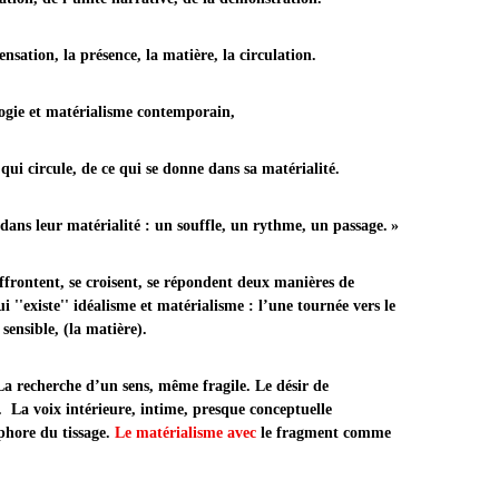
ation, la présence, la matière, la circulation.
térialisme contemporain,
ui circule, de ce qui se donne dans sa matérialité.
dans leur matérialité : un souffle, un rythme, un passage. »
ffrontent, se croisent, se répondent deux manières de
ui ''existe'' idéalisme et matérialisme : l’une tournée vers le
e sensible, (la matière).
La recherche d’un sens, même fragile. Le désir de
La voix intérieure, intime, presque conceptuelle
aphore du tissage.
Le matérialisme avec
l
e fragment comme