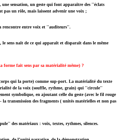
une sensation, un geste qui font apparaître des ''éclats
ent pas un rôle, mais laissent advenir une voix ;
a rencontre entre voix et ''auditeurs''.
e sens naît de ce qui apparaît et disparaît dans le même
 la forme fait sens par sa matérialité même) ?
 corps qui la porte) comme sup-port. La matérialité du texte
ialité de la voix (souffle, rythme, grain) qui ''circule''
nt symbolique, en ajoutant celle du geste (avec le fil rouge
- la transmission des fragments ( unités matérielles et non pas
ule'' des matériaux : voix, textes, rythmes, silences.
ation, de l’unité narrative, de la démonstration.