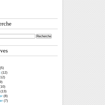
erche
ives
(5)
t
(12)
12)
9)
(10)
(13)
er
(8)
er
(7)