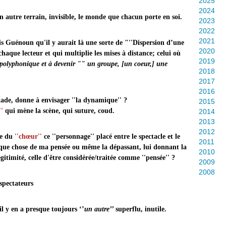
2025
2024
 un autre terrain, invisible, le monde que chacun porte en soi.
2023
2022
2021
s Guénoun qu'il y aurait là une sorte de "''Dispersion d’une
2020
chaque lecteur et qui multiplie les mises à distance; celui où
2019
 polyphonique et à devenir "" un groupe, [un coeur,] une
2018
2017
2016
e''à ce stade, donne à envisager ''la dynamique'' ?
2015
''
qui mène la scène, qui suture, coud.
2014
2013
2012
le du
''chœur''
ce ''personnage'' placé entre le spectacle et le
2011
que chose de ma pensée ou même la dépassant, lui donnant la
2010
égitimité, celle d'être considérée/traitée comme ''pensée'' ?
2009
2008
ateurs
l y en a presque toujours ‘’
un autre’’
superflu, inutile.