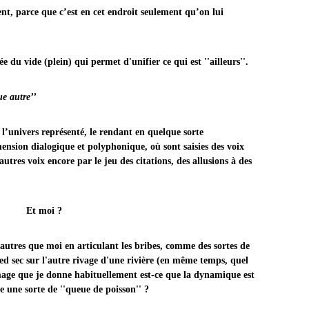
t, parce que c’est en cet endroit seulement qu’on lui
ée du vide (plein) qui permet d'unifier ce qui est ''ailleurs''.
ue autre’’
’univers représenté, le rendant en quelque sorte
ension dialogique et polyphonique, où sont saisies des voix
utres voix encore par le jeu des citations, des allusions à des
Et moi ?
'autres que moi en articulant les bribes, comme des sortes de
ed sec sur l'autre rivage d'une rivière (en même temps, quel
l'image que je donne habituellement est-ce que la dynamique est
ce une sorte de ''queue de poisson'' ?