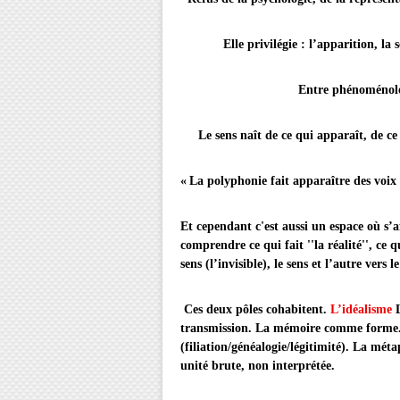
Elle privilégie : l’apparition, la sens
Entre phénoménologie et ma
Le sens naît de ce qui apparaît, de ce q
« La polyphonie fait apparaître des voix 
Et cependant c'est aussi un espace où s’a
comprendre ce qui fait ''la réalité'', ce q
sens (l’invisible), le sens et l’autre vers l
Ces deux pôles cohabitent.
L’idéalisme
transmission. La mémoire comme forme. 
(filiation/généalogie/légitimité). La mét
unité brute, non interprétée.