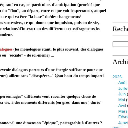
ivée, sauf en cas, en particulier, d'anticipation (procédé que
 a du ''flou'', au départ, entre ce que voit le spectateur, auquel
de ce qui va être ''la base'' du/des changements/
ons successives, ce qui donne une impulsion, pulsion de vie,
Rech
de relations/d'interaction des différents textes/fragments les
fondeur.
​alogues
(les monologues étant, le plus souvent, des dialogues
 ou ''sociale'' - de soi-même) ...
Arch
venir dialogues porteurs d'une énergie suffisante pour que
😏
urs) aillent sans ''désespérer...''
au bout du temps imparti
2026
Août
Juille
Juin
(
''personnages'' différents vont raconter quelque chose de
Mai
(
a vie, à des moments différents (en gros, dans une ''durée''
Avril
Mars
Févri
Janvi
onne-t-il une dimension ''épique'', partageable à d'autres ?