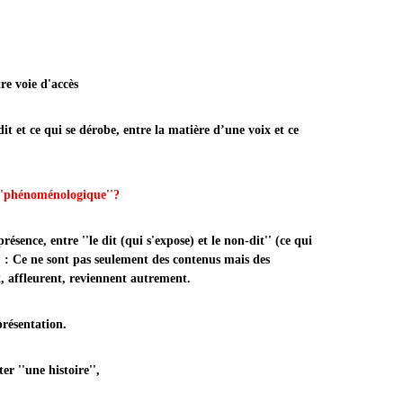
e voie d'accès
 dit et ce qui se dérobe, entre la matière d’une voix et ce
oménologique''?
nce, entre ''​​​​le dit (qui s'expose) et le non-dit'' (ce qui
n) : Ce ne sont pas seulement des contenus mais des
, affleurent, reviennent autrement.
présentation.
r ''une histoire'',