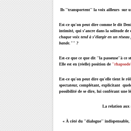
Ils ''transportent'' la voix ailleurs sur
Est-ce qu'on peut dire comme le dit Deni
intimité, qui s’ancre dans la solitude de 
chaque voix tend à s’élargir en un réseau
bande."" ?
Est-ce que ce que dit ''la passeus
Elle est en (réelle) position de
''rhapsode
Est-ce qu'on peut dire qu'elle tient le rô
spectateur,
complétant, explicitant quel
possibilité de se dire, lui conférant une l
La relation aux spect
« À côté du ''dialogue'' indispensable, i