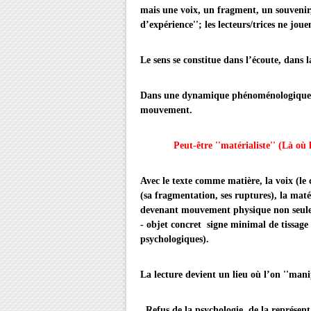
mais une voix, un fragment, un souvenir, 
d’expérience''; les lecteurs/trices ne jou
Le sens se constitue dans l’écoute, dans l
Dans une dynamique phénoménologique, l
mouvement.
Peut-être ''matérialiste'' (Là où
Avec le texte comme matière, la voix (le
(sa fragmentation, ses ruptures), la matér
devenant mouvement physique non seuleme
- objet concret signe minimal de tissage 
psychologiques).
La lecture devient un lieu où l’on ''manip
Refus de la psychologie, de la représent