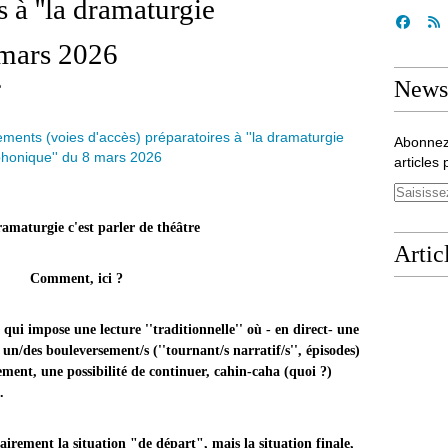
s à ''la dramaturgie
 mars 2026
Newsl
e
Abonnez
articles 
urgie c'est parler de théâtre
Artic
Comment, ici ?
) qui impose une lecture ''traditionnelle'' où - en direct- une
 un/des bouleversement/s (''tournant/s narratif/s'', épisodes)
ment, une possibilité de continuer, cahin-caha (quoi ?)
'.
sairement la situation "de départ", mais la situation finale,