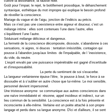
cultive la dissonance, la fausse note.
Goût pour l’impair, le rejet, le boitillement prosodique, le déhanchement
syntaxique, esthétique du mot impropre qui explique le besoin profond
de réveiller la conscience.
Mariage du vague et de l’aigu, jonction de l’indécis au précis.
Mais ce n’est pas une coexistence entre aigreur et douceur, c’est un
mélange intime : elles sont contenues l’une dans l’autre, elles
s’équilibrent l’une l’autre.
Séduisant mélange délicieux et dangereux.
La fermeté de la conscience décomposée, dissoute, s’abandonne à ces
sensations, ni aigres, ni douces : tentation irrésistible, contagion qui
pousse à l'abandon jusqu'aux limites de l'impalpable, de l ‘inexistence,
du vide, du neutre.
L'esprit envahi par une puissance impénétrable est gagné d’incertitude
et d’irresponsabilité.
La p
erte du sentiment de soi s'exacerbe.
La langueur verlainienne épuise l’être, le pousse à bout, le force à se
dissoudre et à s’oublier en autre chose que lui-même. Le moi s
ensible,
personnel devient impersonnel.
Une tristesse anonyme se communique
aux autres consciences
dans
une naïve immédiateté et résonne, appel insidieux et indirect, sur un
lieu commun de la sensibilité.
La conscience est à la fois présente et
inconsciente à elle-même.
Verlaine est un poète
attaché à son propre
langage et perdu dans sa langue anonyme.
D'ici et d'ailleurs, il se sent