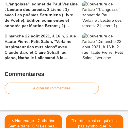
''L'angoisse'', sonnet de Paul Verlaine
: Lecture des tercets. 2 Liens : 1)
avec Les poèmes Saturniens (Livre
de Poche). Edition commentée et
annotée par Martine Bercot ; 2)
L'actualité Verlaine N°13
Dimanche 22 août 2021, à 16 h, 2 rue
Haute-Pierre, Petit Salon, ''Verlaine
inspirateur des musiciens'' avec
Claude Baro et Claire Schaff, au
piano, Nathalie Lallemand à la
clarinette et au saxophone et à la
lecture, Claire Antoine, Bernard
Commentaires
Appel, Maïté Petit et Bérangère
Thomas
Ajouter un commentaire
< Hommage - Catherine
"Le réel, c'est ce qui n'est
Samie dans "Oh! Les beaux
pas symbolique" >