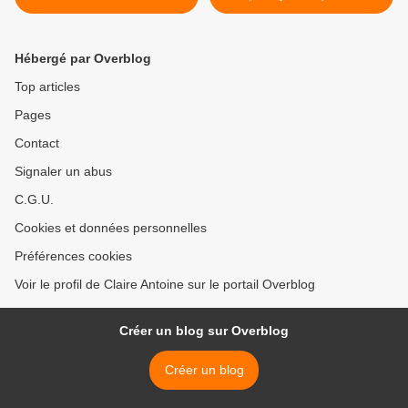
jours" de Samuel Beckett
Souvenir...de 2007, trouvée
sur site theatrothèque.com,
Hébergé par Overblog
puis Oh ! Les Beaux Jours
à La F.O.L. de Metz, en
Top articles
2018 puis photos, à ''La
Pages
Petite Pierre'', en 2019 de
gauche à droite Louise
Contact
Tomasino, Claire Antoine et
Christiane Rinck.
Signaler un abus
C.G.U.
Cookies et données personnelles
Préférences cookies
Voir le profil de Claire Antoine sur le portail Overblog
Créer un blog sur Overblog
Créer un blog