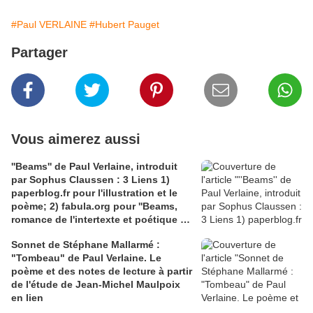
#Paul VERLAINE
#Hubert Pauget
Partager
Vous aimerez aussi
''Beams'' de Paul Verlaine, introduit
par Sophus Claussen : 3 Liens 1)
paperblog.fr pour l'illustration et le
poème; 2) fabula.org pour ''Beams,
romance de l'intertexte et poétique du
silence'', un très éclairant article de
Sonnet de Stéphane Mallarmé :
Pascal Maillard; 3) persée.fr article de
"Tombeau" de Paul Verlaine. Le
Jean-Louis Cabanés
poème et des notes de lecture à partir
de l'étude de Jean-Michel Maulpoix
en lien