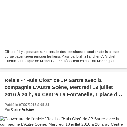
Citation ''Il y a pourtant sur le terrain des centaines de soutiers de la culture
qui se battent pour renouer les liens. Mais [parfois] ils flanchent.'', Michel
Guerrin. Chronique de Michel Guerrin, rédacteur en chef au Monde, parue
dans l’édition du...
Relais - ''Huis Clos'' de JP Sartre avec la
compagnie L'Autre Scène, Mercredi 13 juillet
2016 à 20 h, au Centre La Fontanelle, 1 place de
l'Eglise à Maizeroy. Lien
Publié le 07/07/2016 à 05:24
lautrescene.blogspot.fr/.
Par
Claire Antoine