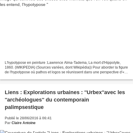
L'hypotypose en peinture :Lawrence Alma-Tadema, La mort d'Hippolyte,
1860. (WIKIPEDIA) (Sources variées, dont Wikipédia)) Pour aborder la figure
de l'hypotypose où pathos et logos se réunissent dans une perspective d'«
herméneutique du visible » qui comporte...
Liens : Explorations urbaines : ''Urbex''avec les
''archéologues'' du contemporain
palimpsestique
Publié le 28/06/2016 à 06:41
Par
Claire Antoine