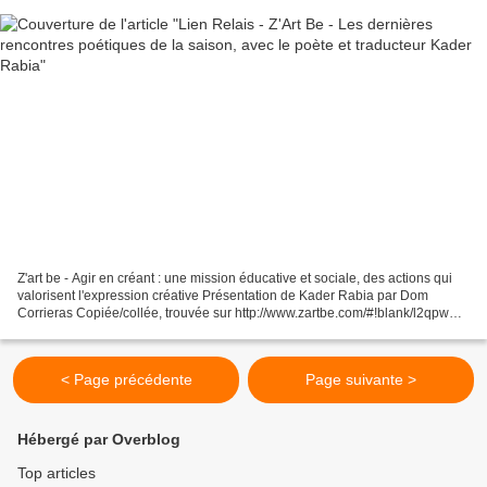
Z'art be - Agir en créant : une mission éducative et sociale, des actions qui
valorisent l'expression créative Présentation de Kader Rabia par Dom
Corrieras Copiée/collée, trouvée sur http://www.zartbe.com/#!blank/l2qpw
Héritier poétique d’Omar Khayyām...
< Page précédente
Page suivante >
Hébergé par Overblog
Top articles