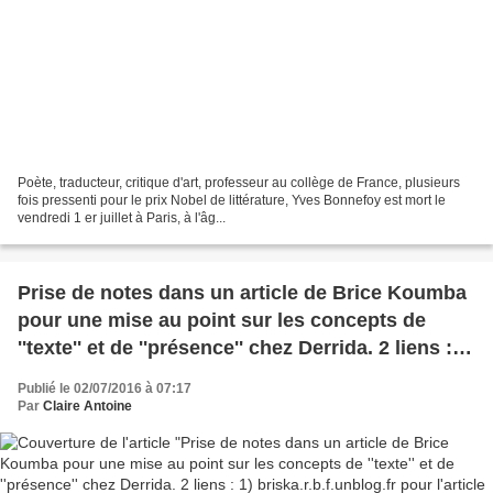
Poète, traducteur, critique d'art, professeur au collège de France, plusieurs
fois pressenti pour le prix Nobel de littérature, Yves Bonnefoy est mort le
vendredi 1 er juillet à Paris, à l'âg...
Prise de notes dans un article de Brice Koumba
pour une mise au point sur les concepts de
''texte'' et de ''présence'' chez Derrida. 2 liens : 1)
briska.r.b.f.unblog.fr pour l'article dans son
Publié le 02/07/2016 à 07:17
intégralité; 2) podcast radiofrance.fr Les
Par
Claire Antoine
chemins de la philosophie : ''Le langage tient-il
sa parole ? Expliquez-moi Derrida'' avec Charles
Ramond