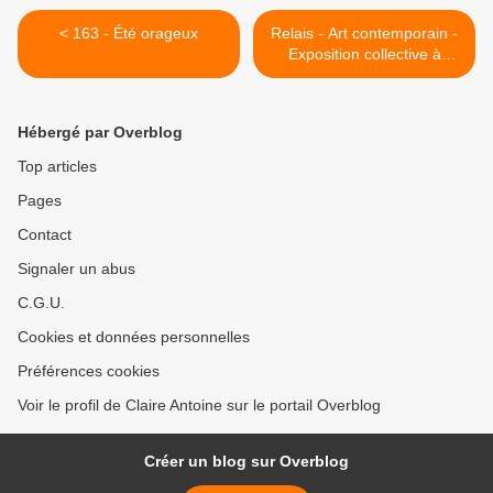
< 163 - Été orageux
Relais - Art contemporain -
Exposition collective à
Nancy - Galerie Lestroishuit
- les 23/24 juillet de 14 à 19
heures >
Hébergé par Overblog
Top articles
Pages
Contact
Signaler un abus
C.G.U.
Cookies et données personnelles
Préférences cookies
Voir le profil de Claire Antoine sur le portail Overblog
Créer un blog sur Overblog