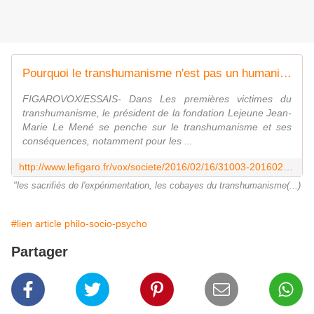
Pourquoi le transhumanisme n'est pas un humanisme
FIGAROVOX/ESSAIS- Dans Les premières victimes du
transhumanisme, le président de la fondation Lejeune Jean-
Marie Le Mené se penche sur le transhumanisme et ses
conséquences, notamment pour les ...
http://www.lefigaro.fr/vox/societe/2016/02/16/31003-20160216ARTFIG00248-pourquoi-le-transhumanisme-n-est-pas-un-humanisme.php
"les sacrifiés de l'expérimentation, les cobayes du transhumanisme(...)
#lien article philo-socio-psycho
Partager