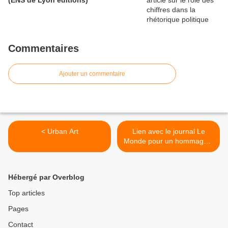
(ENS de Lyon éditions)
Fontaine
Commentaires
Ajouter un commentaire
< Urban Art
Lien avec le journal Le
Monde pour un hommage à
Umberto Eco >
Hébergé par Overblog
Top articles
Pages
Contact