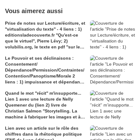
Vous aimerez aussi
Prise de notes sur Lecture/écriture, et
''virtualisation du texte'' - 4 liens : 1)
editionsladecouverte.fr ''Qu'est-ce
que le virtuel'', Pierre Lévy; 2)
volubilis.org, le texte en pdf ''sur les
chemins du virtuel'' de Pierre Lévy; 3)
Le Pouvoir et ses déclinaisons :
hisour.com, ''la virtualité, un concept
Consentement/
philosophique deleuzien'', 4)
Dépendance/Permission/Contraintes/
claireantoine.com pour Eléni
Contention/Panoptisme/Morale 2
Mitropoulou
liens : 1) impuissance et dépendance
123doc. Université de Toulouse III –
Quand le mot ''récit'' m'insupporte...
Paul Sabatier Faculté de médecine ;
Lien 1 avec une lecture de Nelly
2) Cairn sur Michel Foucault '' Le
Quemener du (lien 2) livre de
pouvoir et le problème du corps'', par
Christian Salmon ''Storytelling. La
Matthieu Merlin
machine à fabriquer les images et à
formater les esprits'' et lien 3 avec le
Lien avec un article sur le rôle des
site ''eternels-éclairs'' pour ''Le
chiffres dans la rhétorique politique
pouvoir des fables'' de Jean de La