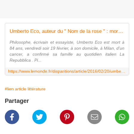
Umberto Eco, auteur du " Nom de la rose " : mort du plus lettré des rêveurs
Philosophe, écrivain et essayiste, Umberto Eco est mort à
84 ans, vendredi soir 19 février, à son domicile, à Milan, d'un
cancer, a confirmé sa famille au quotidien italien La
Repubblica . Pi...
https://www.lemonde.fr/disparitions/article/2016/02/20/umberto-eco-auteur-du-nom-de-la-rose-est-mort_4868787_3382.html
#lien article littérature
Partager