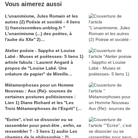
Vous aimerez aussi
L'unanimisme, Jules Romain et les
autres (2) Poésie et société - 4 liens
1) franciscombes.unblog.fr ''
L'unanimisme (...) des poètes, à
l'aube du XXe'' 2)
journals.openédition.org :
Atelier poésie - Sappho et Louise
Jacques Coenen-Huther ''J. Romain,
Labé - Muses et poétesses- 5 liens 1)
''Poète de la sociologie''; 3)
article fabula : Laurent Angard à
Couverture ''La vie unanime'' Poésie
propos de "Louise Labé. Une
Gallimard; 4) claireantoine .com
créature de papier" de Mireille
Mardis-Poésie(1): (...) Le ''Je''du poète
Huchon; 2) article du ''blog de la
s'étend aux dimensions du monde
Métamorphoses pour un Homme
pintade'' ; 3) Pinterest : Sonja Hpunkt
Nouveau : Aux (Re)- sources de
Louise ''chevalier''; 4) Christine
certaines postures politiciennes :
Planté; 5) Amable Tastu
Lien 1) Diane Richard et les ''Les
Trois Métamorphoses de l’Esprit'' (
Nietzsche); 2) Christophe Bouriau sur
''Ecrire'', c'est se dissocier ou se
''la valeur de la métamorphose''
rassembler pour peut-être , enfin, se
(Nietzsche, Pic de la Mirandole et
ressembler ? - 3 liens 1) audio Les
Montaigne)
chemins de la philosophie ; 2)