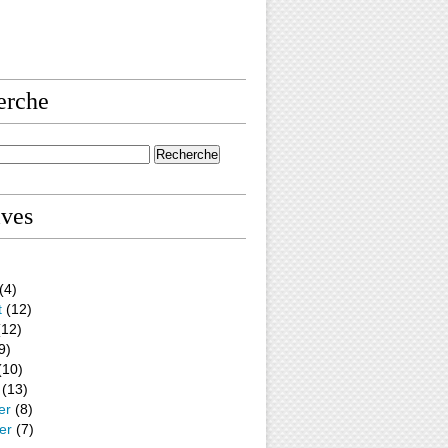
erche
tu, critique littéraire in " La Revue des deux mondes", 1832. 
ives
(4)
t
(12)
12)
9)
(10)
(13)
er
(8)
er
(7)