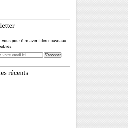
etter
-vous pour être averti des nouveaux
publiés.
les récents
nte-Beuve, faut-il distinguer l'homme de l'oeuvre ? - Ép. 3/4