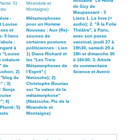
Actualité ''Le Horla''
,
de Guy de
l
Maupassant - 3
e
ésie -
Métamorphoses
Liens 1. Le livre (+
b
t Louise
pour un Homme
audio); 2. ''À la Folie
e
ses et
Nouveau : Aux (Re)-
Théâtre'', à Paris,
a
- 5 liens
sources de
avec son passe
u
 fabula :
certaines postures
vaccinal, jeudi 27 à
d
Angard à
politiciennes : Lien
19h30, samedi 29 à
u
e "Louise
1) Diane Richard et
18h et dimanche 30
b
 créature
les ''Les Trois
à 16h30; 3. Article
i
" de
Métamorphoses de
de commentaire
e
Huchon; 2)
l’Esprit'' (
Science et Avenir.
n
 ''blog de
Nietzsche); 2)
.
' ; 3)
Christophe Bouriau
I
 : Sonja
sur ''la valeur de la
n
ouise
métamorphose''
t
''; 4)
(Nietzsche, Pic de la
Planté; 5)
Mirandole et
r
astu
Montaigne)
o
d
u
c
t