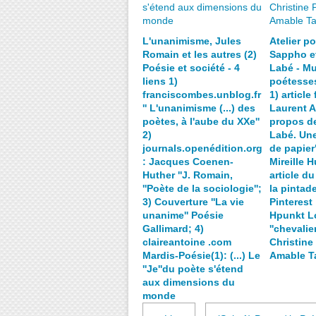
L'unanimisme, Jules
Atelier po
Romain et les autres (2)
Sappho e
Poésie et société - 4
Labé - Mu
liens 1)
poétesses
franciscombes.unblog.fr
1) article
'' L'unanimisme (...) des
Laurent 
poètes, à l'aube du XXe''
propos d
2)
Labé. Une
journals.openédition.org
de papier
: Jacques Coenen-
Mireille 
Huther ''J. Romain,
article du
''Poète de la sociologie'';
la pintade'
3) Couverture ''La vie
Pinterest
unanime'' Poésie
Hpunkt L
Gallimard; 4)
''chevalier
claireantoine .com
Christine 
Mardis-Poésie(1): (...) Le
Amable T
''Je''du poète s'étend
aux dimensions du
monde