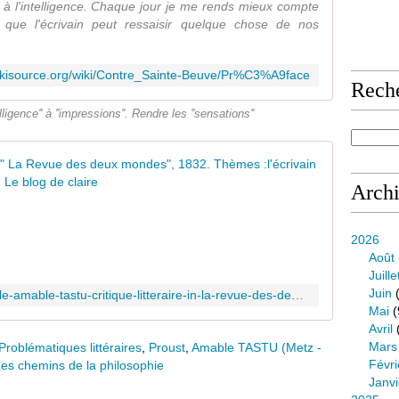
 à l'intelligence. Chaque jour je me rends mieux compte
 que l'écrivain peut ressaisir quelque chose de nos
.wikisource.org/wiki/Contre_Sainte-Beuve/Pr%C3%A9face
Rech
igence'' à ''impressions''. Rendre les ''sensations''
Amable Tas
Arch
A
m
a
2026
b
Août
l
Juille
e
Juin
(
https://www.claireantoine.com/article-amable-tastu-critique-litteraire-in-la-revue-des-deux-mondes-themes-l-ecrivain-et-son-oeuvre-l-120876417.html
T
Mai
(
a
Avril
s
Mars
Problématiques littéraires
,
Proust
,
Amable TASTU (Metz -
t
Févri
Les chemins de la philosophie
u
Janvi
s