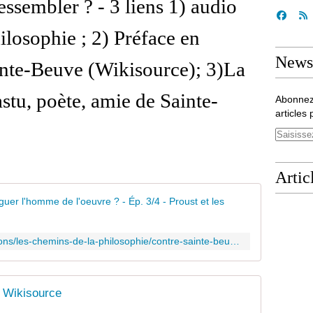
ressembler ? - 3 liens 1) audio
ilosophie ; 2) Préface en
Newsl
ainte-Beuve (Wikisource); 3)La
stu, poète, amie de Sainte-
Abonnez
articles 
Artic
Contre Sai
https://www.franceculture.fr/emissions/les-chemins-de-la-philosophie/contre-sainte-beuve-faut-il-distinguer-l-homme-de-l-oeuvre
- Wikisource