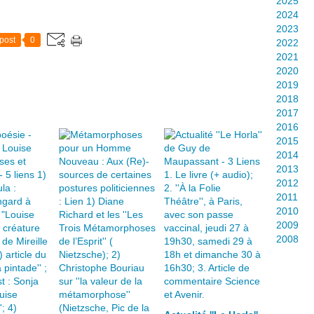
2025
é
2024
p
2023
a
post
0
2022
r
2021
e
2020
l
2019
'
2018
h
2017
o
2016
m
2015
m
2014
e
2013
d
2012
e
2011
l
2010
'
2009
o
2008
e
u
v
r
e