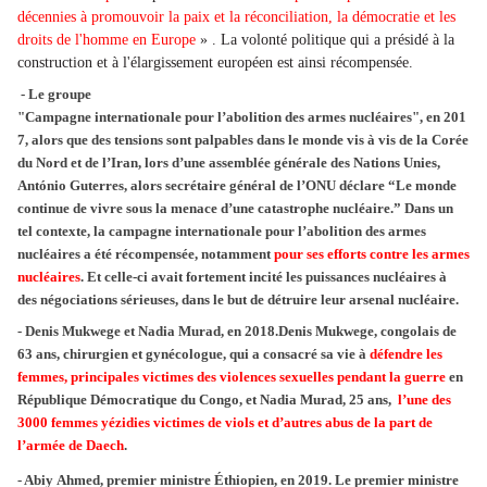
décennies à promouvoir la paix et la réconciliation, la démocratie et les
droits de l'homme en Europe
» . La volonté politique qui a présidé à la
construction et à l'élargissement européen est ainsi récompensée.
- Le groupe
"Campagne internationale pour l’abolition des armes nucléaires", en 201
7, alors que des tensions sont palpables dans le monde vis à vis de la Corée
du Nord et de l’Iran, lors d’une assemblée générale des Nations Unies,
António Guterres, alors secrétaire général de l’ONU déclare “Le monde
continue de vivre sous la menace d’une catastrophe nucléaire.” Dans un
tel contexte, la campagne internationale pour l’abolition des armes
nucléaires a été récompensée, notamment
pour ses efforts contre les armes
nucléaires
. Et celle-ci avait fortement incité les puissances nucléaires à
des négociations sérieuses, dans le but de détruire leur arsenal nucléaire.
- Denis Mukwege et Nadia Murad, en 2018.Denis Mukwege, congolais de
63 ans, chirurgien et gynécologue, qui a consacré sa vie à
défendre les
femmes, principales victimes des violences sexuelles pendant la guerre
en
République Démocratique du Congo, et Nadia Murad, 25 ans,
l’une des
3000 femmes yézidies victimes de viols et d’autres abus de la part de
l’armée de Daech
.
- Abiy Ahmed, premier ministre Éthiopien, en 2019. Le premier ministre