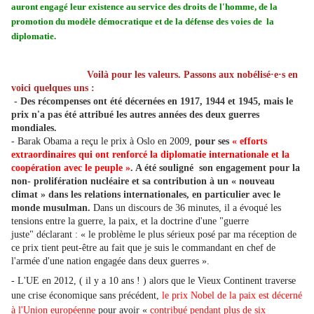
auront engagé leur existence au service des droits de l'homme, de la
promotion du modèle démocratique et de la défense des voies de la
diplomatie.
Voilà pour les valeurs. Passons aux nobélisé·e·s en
voici quelques uns :
- Des récompenses ont été dé
cernées en 1917, 1944 et 1945, mais le
prix n'a pas été attribué les autres années des deux guerres
mondiales.
- Barak Obama a reçu le prix à Oslo en
2009,
pour ses
« efforts
extraordinaires qui ont renforcé la diplomatie internationale et la
coopération avec le peuple »
. A été souligné son engagement pour la
non- prolifération nucléaire et sa contribution à un « nouveau
climat » dans les relations internationales, en particulier avec le
monde musulman.
Dans un discours de 36 minutes, il a évoqué les
tensions entre la guerre, la paix, et la doctrine d'une "guerre
juste" déclarant : « le problème le plus sérieux posé par ma réception de
ce prix tient peut-être au fait que je suis le commandant en chef de
l'armée d'une nation engagée dans deux guerres ».
- L'UE en 2012, ( il y a 10 ans ! ) alors que le Vieux Continent traverse
une crise économique sans précédent,
le prix Nobel de la paix est décerné
à l'Union européenne
pour avoir «
contribué pendant plus de six