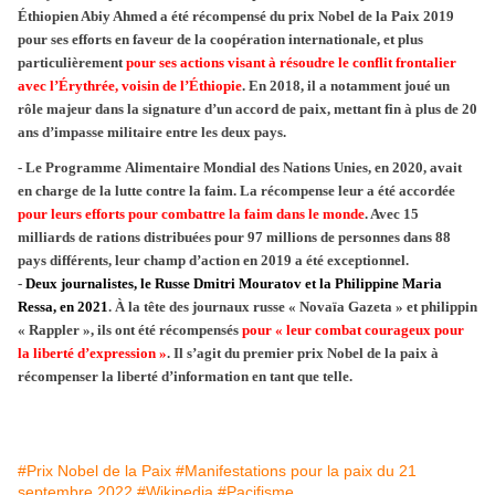
Éthiopien Abiy Ahmed a été récompensé du prix Nobel de la Paix 2019
pour ses efforts en faveur de la coopération internationale, et plus
particulièrement
pour ses actions visant à résoudre le conflit frontalier
avec l’Érythrée, voisin de l’Éthiopie
. En 2018, il a notamment joué un
rôle majeur dans la signature d’un accord de paix, mettant fin à plus de 20
ans d’impasse militaire entre les deux pays.
- Le Programme Alimentaire Mondial des Nations Unies, en 2020, avait
en
charge de la lutte contre la faim. La récompense leur a été accordée
pour leurs efforts pour combattre la faim dans le monde
. Avec 15
milliards de rations distribuées pour 97 millions de personnes dans 88
pays différents, leur champ d’action en 2019 a été exceptionnel.
-
Deux journalistes, le Russe Dmitri Mouratov et la Philippine Maria
Ressa, en 2021
. À la tête des journaux russe « Novaïa Gazeta » et philippin
« Rappler », ils ont été récompensés
pour « leur combat courageux pour
la liberté d’expression »
. Il s’agit du premier prix Nobel de la paix à
récompenser la liberté d’information en tant que telle.
#Prix Nobel de la Paix
#Manifestations pour la paix du 21
septembre 2022
#Wikipedia
#Pacifisme