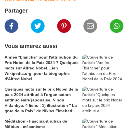
Partager
Vous aimerez aussi
Année ''blanche'' pour l'attribution du
Prix Nobel de la Paix 2024 ? Quelques
mots sur Alfred Nobel. Lien
Wikipedia.org, pour la biographie
d'Alfred Nobel
Quelques mots sur le prix Nobel de la
paix 2024 attribué à l'organisation
antinucléaire japonaise, Nihon
Hidankyo. 4 liens : 1) illustration '' La
grue de la Paix'' de Niklas Elmehed;
site assets.paperjam.lu; 2)
Méditation - Fascinant ruban de
couleursjapon.com, l'histoire des
Möbius : mécanisme
grues de la Paix et de Sadaco Sasaki ;