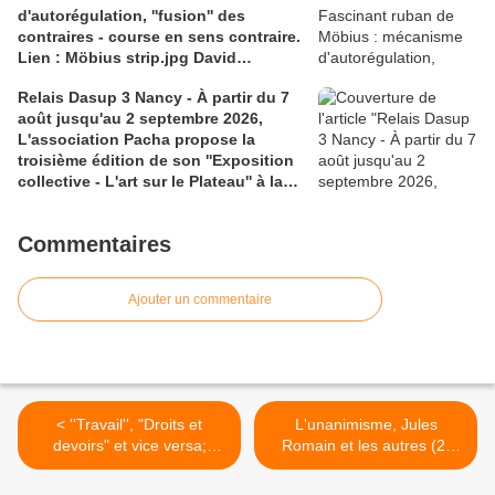
d'autorégulation, ''fusion'' des
3) You Tube ''Docus sans frontières'',
contraires - course en sens contraire.
des survivants racontent; 4)
Lien : Möbius strip.jpg David
wikipedia, sur le Prix Nobel de la Paix
Benbennick
Relais Dasup 3 Nancy - À partir du 7
août jusqu'au 2 septembre 2026,
L'association Pacha propose la
troisième édition de son ''Exposition
collective - L'art sur le Plateau'' à la
Médiathèque Haut-du-Lièvre, 325
avenue Pinchard
Commentaires
Ajouter un commentaire
< ''Travail'', "Droits et
L'unanimisme, Jules
devoirs" et vice versa;
Romain et les autres (2)
Travail et utopie
Poésie et société - 4 liens
''techniciste''. 3 liens 1)
1) franciscombes.unblog.fr