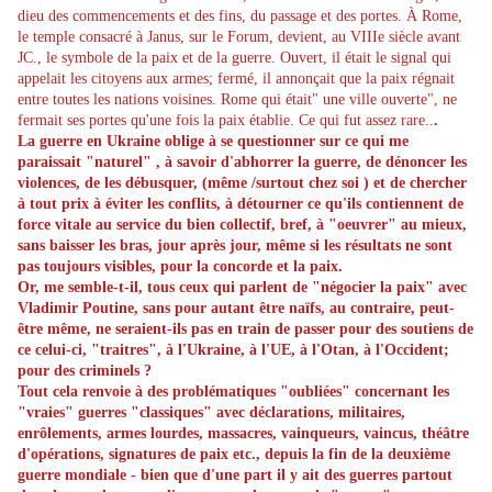
dieu des commencements et des fins, du passage et des portes.
À Rome,
le temple consacré à Janus, sur le Forum, devient, au VIIIe siècle avant
JC., le symbole de la paix et de la guerre. Ouvert, il était le signal qui
appelait les citoyens aux armes; fermé, il annonçait que la paix régnait
entre toutes les nations voisines. Rome qui était" une ville ouverte", ne
fermait ses portes qu'une fois la paix établie. Ce qui fut assez rare..
.
La guerre en Ukraine oblige à se questionner sur ce qui me
paraissait "naturel" , à savoir d'abhorrer la guerre, de dénoncer les
violences, de les débusquer, (même /surtout chez soi ) et de chercher
à tout prix à éviter les conflits, à détourner ce qu'ils contiennent de
force vitale au service du bien collectif, bref, à "oeuvrer" au mieux,
sans baisser les bras, jour après jour, même si les résultats ne sont
pas toujours visibles, pour la concorde et la paix.
Or, me semble-t-il, tous ceux qui parlent de "négocier la paix" avec
Vladimir Poutine, sans pour autant être naïfs, au contraire, peut-
être même, ne seraient-ils pas en train de passer pour des soutiens de
ce celui-ci, "traitres", à l'Ukraine, à l'UE, à l'Otan, à l'Occident;
pour des criminels ?
Tout cela renvoie à des problématiques "oubliées" concernant les
"vraies" guerres "classiques" avec déclarations, militaires,
enrôlements, armes lourdes, massacres, vainqueurs, vaincus, théâtre
d'opérations, signatures de paix etc., depuis la fin de la deuxième
guerre mondiale - bien que d'une part il y ait des guerres partout