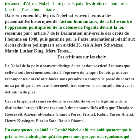
testament d'Alfred Nobel : lutte pour la paix, les droits de l'homme, la
liberté et l' aide humanitaire.
Dans son ensemble, le prix Nobel est souvent remis à des
personnalités historiques de
l'action humanitaire, de la lutte contre
l'oppression politique ou de la défense de l'égalité devant la loi
,
reconnue par l'article 7 de la Déclaration universelle des droits de
l'homme en 1948, puis garantie par le Pacte international relatif aux
droits civils et politiques à son article 26, tels Albert Schweizer,
Martin Luther King, Mère Teresa...
Des critiques sur les choix
Le Nobel de la paix a souvent distingué une action particulière sans que
celle-ci soit forcément soumise à l'épreuve du temps : De fait, plusieurs
récompenses ont été attribuées sans prendre en compte le passé du lauréat
ou sa politique et ses actes intermédiaires souvent en contradiction avec la
définition du prix.
Ceci a largement remis en doute la crédibilité voire la légitimité de la
distinction lorsqu'elle est revenue à des personnalités telles que Theodore
Roosevelt, Anouar el-Sadate, Shimon Peres, Yitzhak Rabin, Yasser Arafat,
Henry Kissinger, Eisaku Sato, Barak Obama.
En conséquence, en 2005, le Comité Nobel a affirmé publiquement que le
prix ne reviendrait plus qu'à des personnes, groupes ou organismes qui