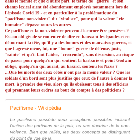
dans le monde et que d'autre part, le terme de "guerre" et son
champ lexical aient été abondement employés notamment lors de
l'épisode Covid 19 - et en particulier à la problématique du
"pacifisme non-violent" dit "vitaliste", pour qui la valeur "vie
humaine" dépasse toutes les autres.
Ce pacifisme et la non-violence peuvent-ils encore être pensé·e·s ?
Est-on obligés de se contenter de dire en haussant les épaules et en
détournant la tête, qu'il y a des bonnes et des mauvaises guerres, et
que l'agressé mène, lui, une "bonne" guerre de défense, juste,
"sainte" et qu'il faut l'aider, "crescendo", sans discussion, au risque
de passer pour quelqu'un qui soutient la barbarie et point Godwin
oblige, quelqu'un qui aurait, au hasard, soutenu les Nazis ?
...Que les morts des deux côtés n'ont pas la même valeur ? Que les
soldats d'un bord sont plus justifiés que ceux de l'autre à donner la
mort, à prendre des vies, alors qu'ils obéissent tous à des officiers
qui prennent leurs ordres au bout du compte à des politiciens ?
Pacifisme - Wikipédia
Le pacifisme possède deux acceptions possibles incluant
l'action des partisans de la paix, ou une doctrine de la non-
violence. Bien que reliés, les deux concepts se distinguent
du point de vue de la