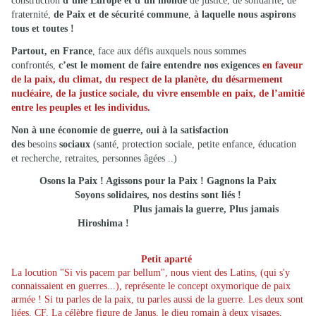
construction
d’une Europe et d’un monde
de justice, de solidarité, de
fraternité,
de Paix et de sécurité commune
,
à laquelle nous aspirons
tous et toutes !
Partout, en France
, face aux défis auxquels nous sommes
confrontés,
c’est le moment de faire entendre nos exigences
en faveur
de la paix, du climat, du respect de la planète, du désarmement
nucléaire, de la justice sociale, du vivre ensemble en paix, de l’amitié
entre les peuples et les individus.
Non à une économie de guerre, oui à la satisfaction
des
besoins
sociaux
(santé, protection sociale, petite enfance, éducation
et recherche, retraites, personnes âgées ..)
Osons la Paix ! Agissons pour la Paix ! Gagnons la Paix
Soyons solidaires, nos destins sont liés !
Plus jamais la guerre,
Plus jamais
Hiroshima !
Petit aparté
La locution "Si vis pacem par bellum", nous vient des Latins, (qui s'y
connaissaient en guerres...), représente le concept oxymorique de paix
armée ! Si tu parles de la paix, tu parles aussi de la guerre. Les deux sont
liées.
CF. La célèbre figure de Janus, le
dieu romain à deux visages,