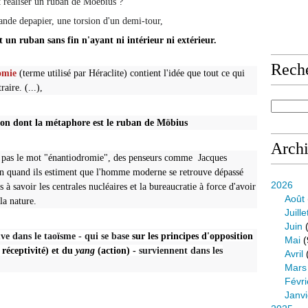
réaliser un ruban de Moebius ?
ande depapier, une torsion d'un demi-tour,
t un ruban sans fin n'ayant
ni intérieur ni extérieur.
Rech
romie
(terme utilisé par Héraclite) contient l'idée que tout ce qui
aire. (...),
n dont la métaphore est
le ruban de Möbius
Arch
nt pas le mot "énantiodromie", des penseurs comme
Jacques
on quand ils estiment que l'
homme moderne
se retrouve dépassé
2026
s
à savoir les centrales nucléaires et la bureaucratie à force d'avoir
Août
la nature.
Juille
Juin
(
ve dans le taoïsme - qui se base
sur les principes d'opposition
Mai
(
 réceptivité) et du
yang
(action) -
surviennent dans les
Avril
Mars
Févri
Janvi