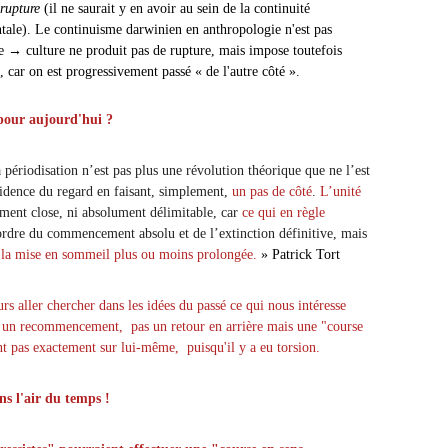
 rupture
(il ne saurait y en avoir au sein de la continuité
ale). Le continuisme darwinien en anthropologie n'est pas
 → culture ne produit pas de rupture, mais impose toutefois
, car on est progressivement passé « de l'autre côté ».
pour aujourd'hui ?
ériodisation n’est pas plus une révolution théorique que ne l’est
ncidence du regard en faisant, simplement,
un pas de côté
.
L’unité
ment close, ni absolument délimitable, car
ce qui en règle
ordre du commencement absolu et de l’extinction définitive, mais
e la mise en sommeil plus ou moins prolongée.
»
Patrick Tort
urs aller chercher dans les idées du passé ce qui nous intéresse
s
un recommencement, pas un retour en arrière mais une "course
t pas exactement sur lui-même, puisqu'il y a eu torsion.
ns l'air du temps !