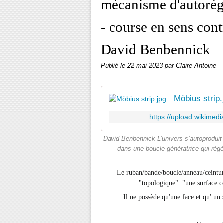
mécanisme d'autorégul
- course en sens cont
David Benbennick
Publié le
22 mai 2023
par Claire Antoine
Möbius strip.
https://upload.wikime
David Benbennick L’univers s’autoproduit 
dans une boucle génératrice qui régé
Le ruban/bande/boucle/anneau/ceintur
"topologique":
"une surface 
Il ne possède qu'une face et qu' un 