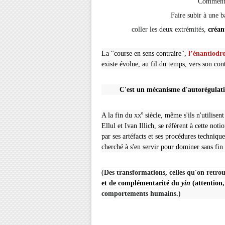
Comment 
Faire subir à une b
coller les deux extrémités,
créan
La "course en sens contraire",
l’énantiod
existe évolue, au fil du temps, vers son contr
C'est un mécanisme d'autorégulatio
e
A la fin du
xx
siècle, même s'ils n'utilise
Ellul
et
Ivan Illich
, se réfèrent à cette noti
par ses
artéfacts
et ses procédures technique
cherché à s'en servir pour dominer sans fin 
(
Des transformations, celles qu'on retrou
et de complémentarité du
yin
(attention,
comportements humains.)