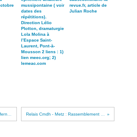
octobre
mussipontaine ( voir
revue.fr, article de
dates des
Julian Roche
répétitions).
Direction Lélio
Plotton, dramaturgie
Lola Molina à
l’Espace Saint-
Laurent, Pont-à-
Mousson 2 liens : 1)
lien meec.org; 2)
lemeac.com
Prise de notes sur ''La machine infernale'' sur le Site Philagora, tous droits réservés ©Jacqueline Masson; Le Sphinx , ou l'éternel féminin Lien photo Jean Marais, Jeanne Moreau media.gettyimages.com
Relais Cmdh - Metz : Rassemblement de soutien à Julian Assange, Samedi 3 juin 2023 à partir de 14h30 au Parvis des Droits de l'Homme ( de l'autre côté de la rue du côté de l'entrée du Centre Pompidou).