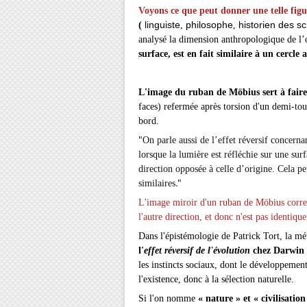
Voyons ce que peut donner une telle figu
linguiste
philosophe
historien des s
(
,
,
analysé la dimension anthropologique de l
surface, est en fait similaire à un cercle
L'image du ruban de Möbius sert à faire
faces) refermée après torsion d'un demi-tou
bord.
"
On parle aussi de l’effet réversif concerna
lorsque la lumière est réfléchie sur une surf
direction opposée à celle d’origine. Cela pe
."
similaires
L'image miroir d'un ruban de Möbius corre
l'autre direction, et donc n'est pas identiqu
Dans l'épistémologie de
Patrick Tort
, la m
l'
effet réversif de l'évolution
chez
Darwin
les instincts sociaux, dont le développement 
l'existence, donc à la sélection naturelle.
Si l'on nomme
« nature » et « civilisation