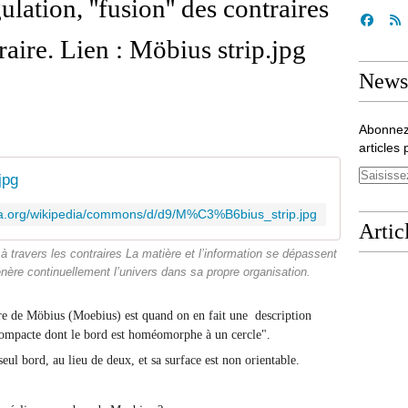
ation, ''fusion'' des contraires
raire. Lien : Möbius strip.jpg
Newsl
Abonnez
articles 
jpg
dia.org/wikipedia/commons/d/d9/M%C3%B6bius_strip.jpg
Artic
à travers les contraires La matière et l’information se dépassent
nère continuellement l’univers dans sa propre organisation.
e de Möbius (Moebius) est quand on en fait une description
compacte dont le bord est homéomorphe à un cercle".
seul bord, au lieu de deux, et sa surface est non orientable.