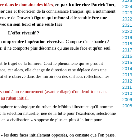
2025
re dans le domaine des idées,
en particulier chez Patrick Tort,
2024
ciences
et théoricien de la connaissance français. qui a notamment
2023
Darwin
’œuvre de
.
)
figure qui même si elle semble être une
2022
 avec un seul bord et une seule face
.
2021
2020
L'effet réversif ?
2019
 comprendre l'opération réversive.
Composé d'une bande (2
2018
r, il ne comporte plus désormais qu'une seule face et qu'un seul
2017
2016
2015
nt le trajet de la lumière. C'est le phénomène qui se produit
2014
ace, car alors, elle change de direction et se déplace dans une
2013
ut être observé dans des miroirs ou des surfaces réfléchissantes
2012
2011
spond à un retournement (avant collage) d'un demi-tour dans
2010
e au ruban initial.
2009
2008
étaphore topologique du ruban de Möbius illustre ce qu'il nomme
: la sélection naturelle, née de la lutte pour l'existence, sélectionne
en « civilisation » s'oppose de plus en plus à la lutte pour
 »
les deux faces initialement opposées, on constate que l'on passe,