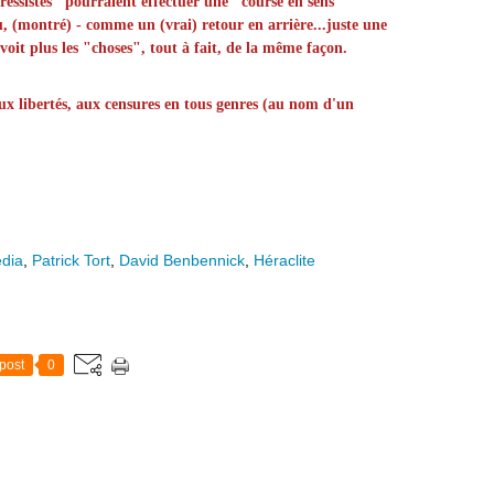
ressistes" pourraient effectuer une "course en sens
u, (montré) - comme un (vrai) retour en arrière...juste une
 voit plus les "choses", tout à fait, de la même façon.
aux libertés, aux censures en tous genres (au nom d'un
edia
,
Patrick Tort
,
David Benbennick
,
Héraclite
post
0