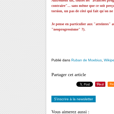
Autrement dit, toutes les "avancées prog
contraire"... sans même que ce soit perç
torsion, un pas de côté qui fait qu'on ne
Je pense en particulier aux "atteintes" 
"neoprogressisme" ?).
Publié dans
Ruban de Moebius
,
Wikip
Partager cet article
Re
S'inscrire à la newsletter
Vous aimerez aussi :