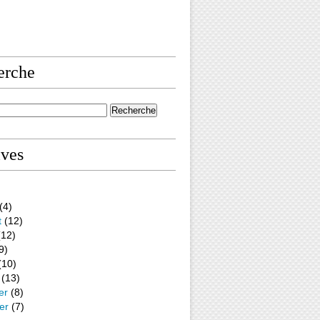
erche
ives
(4)
t
(12)
12)
9)
(10)
(13)
er
(8)
er
(7)