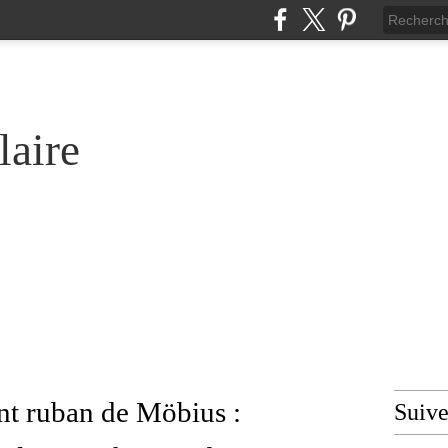
laire
nt ruban de Möbius :
Suiv