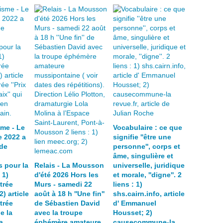
sme - Le
Vocabulaire : ce que
 2022 a
signifie ''être une
de
personne'', corps et
âme, singulière et
s pour la
Relais - La Mousson
universelle, juridique
 1)
d'été 2026 Hors les
et morale, ''digne''. 2
trée
Murs - samedi 22
liens : 1)
2) article
août à 18 h ''Une fin''
shs.cairn.info, article
trée
de Sébastien David
d' Emmanuel
e la
avec la troupe
Housset; 2)
a
éphémère amateure
causecommune-la