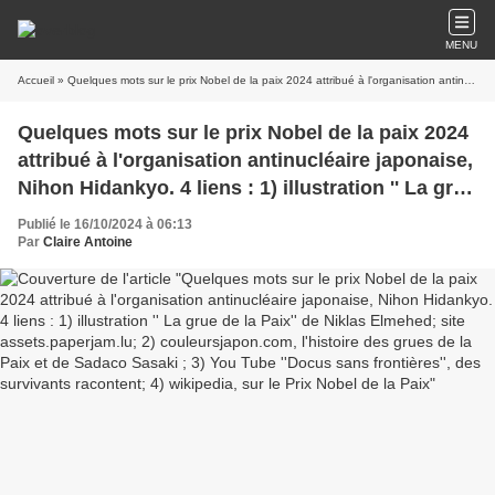
MENU
Accueil
» Quelques mots sur le prix Nobel de la paix 2024 attribué à l'organisation antinucléaire japonaise, Nihon Hidankyo. 4 liens : 1) illustration '' La grue de la Paix'' de Niklas Elmehed; site assets.paperjam.lu; 2) couleursjapon.com, l'histoire des grues de la Paix et de Sadaco Sasaki ; 3) You Tube ''Docus sans frontières'', des survivants racontent; 4) wikipedia, sur le Prix Nobel de la Paix
Quelques mots sur le prix Nobel de la paix 2024
attribué à l'organisation antinucléaire japonaise,
Nihon Hidankyo. 4 liens : 1) illustration '' La grue
de la Paix'' de Niklas Elmehed; site
Publié le 16/10/2024 à 06:13
assets.paperjam.lu; 2) couleursjapon.com,
Par
Claire Antoine
l'histoire des grues de la Paix et de Sadaco
Sasaki ; 3) You Tube ''Docus sans frontières'',
des survivants racontent; 4) wikipedia, sur le
Prix Nobel de la Paix