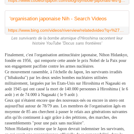
https://www.couleursjapon.com/blog/symbole-japonais-les-grues-tsuru-%E9%B6%B4/
'organisation japonaise Nih - Search Videos
https://www.bing.com/videos/riverview/relatedvideo?q=%27organisation%20japonaise%20Nih
Les survivants de la bombe atomique d’Hiroshima racontent leur
histoire YouTube ''Docus sans frontières'
Finalement, c'est l'organisation antinucléaire japonaise, Nihon Hidankyo,
fondée en 1956, qui remporte cette année le prix Nobel de la Paix pour
son engagement pacifiste contre les armes nucléaires.
Ce mouvement rassemble, à l'échelle du Japon, les survivants irradiés
(''hibakusha'') par les deux seules bombes nucléaires utilisées
militairement, larguées par les Etats-Unis sur Hiroshima et Nagasaki en
août 1945 qui ont causé la mort de 140.000 personnes à Hiroshima ( le 6
août ) et de 74.000 à Nagasaki ( le 9 août ).
Ceux qui n'étaient encore que des nouveaux-nés ou encore in utero ont
aujourd'hui autour de 78/79 ans. Les membres de l'organisation âgés en
moyenne de 85 ans cherchent à passer le relais aux générations suivantes
afin qu'ils continuent à agir grâce à des pétitions, des marches, des
rassemblements ''pour une paix sans nucléaire''.
Nihon Hidankyo estime que le Japon devrait indemniser les survivants,