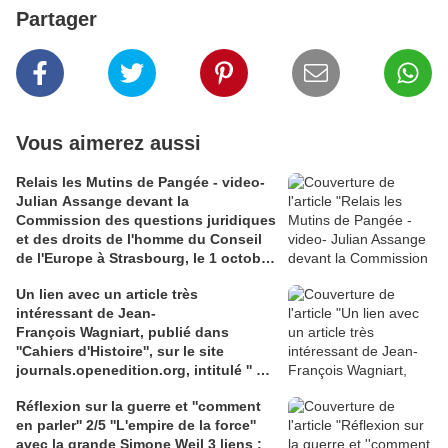
Partager
Vous aimerez aussi
Relais les Mutins de Pangée - video-
Julian Assange devant la
Commission des questions juridiques
et des droits de l'homme du Conseil
de l'Europe à Strasbourg, le 1 octobre
2024 - La liberté d'expression et
Un lien avec un article très
d'information - ''J'ai plaidé coupable
intéressant de Jean-
...(d'avoir exercé [s]on métier) pour
François Wagniart, publié dans
pouvoir être libéré '' . Lien you Tube,
''Cahiers d'Histoire'', sur le site
lesmutins.org
journals.openedition.org, intitulé '' Le
poète et l'anarchiste : du côté de la
Réflexion sur la guerre et ''comment
pauvreté errante à la fin du XIXe
en parler'' 2/5 ''L'empire de la force''
siècle''; un extrait ''Anarchisme et
avec la grande Simone Weil 3 liens :
littérature : l’expérience du trimard''