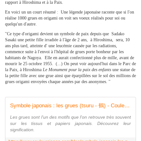
rapport à Hiroshima et à la Paix.
En voici un
un court résumé : Une légende japonaise raconte que si l'on
réalise 1000 grues en origami on voit ses voeux réalisés pour soi ou
quelqu'un d'autre.
''Ce type d'origami devient un symbole de paix depuis que Sadako
Sasaki une petite fille irradiée à l'âge de 2 ans, à Hiroshima, sera, 10
ans plus tard, atteinte d' une leucémie causée par les radiations,
commence suite à l'envoi à l'hôpital de grues porte bonheur par les
habitants de Nagoya. Elle en aurait confectionné plus de mille, avant de
mourir le 25 octobre 1955.
(...) On peut voir aujourd'hui dans le Parc de
la Paix, à Hiroshima
Le Monument pour la paix des enfants
une statue de
la petite fille avec une grue ainsi que éparpillées sur le sol des millions de
grues origami envoyées chaque années par des anonymes. ''
Symbole japonais : les grues (tsuru - 鶴) - Couleurs Japon
Les grues sont l'un des motifs que l'on retrouve très souvent
sur les tissus et papiers japonais. Découvrez leur
signification.