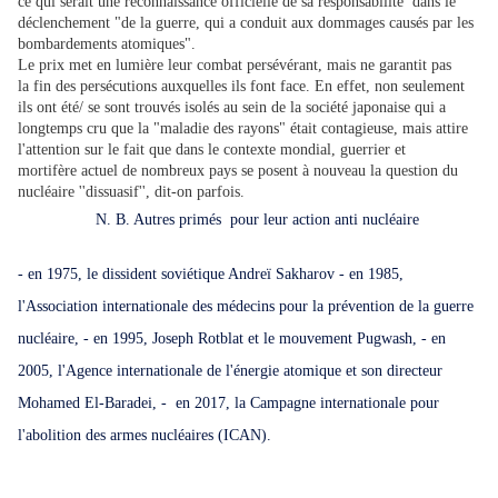
ce qui serait une reconnaissance officielle de sa responsabilité dans le
déclenchement "de la guerre, qui a conduit aux dommages causés par les
bombardements atomiques".
Le prix met en lumière leur combat persévérant, mais ne garantit pas
la fin des persécutions auxquelles ils font face. En effet, non seulement
ils ont été/ se sont trouvés isolés au sein de la société japonaise qui a
longtemps cru que la "maladie des rayons" était contagieuse, mais attire
l'attention sur le fait que dans le contexte mondial, guerrier et
mortifère actuel de nombreux pays se posent à nouveau la question du
nucléaire ''dissuasif'', dit-on parfois.
N. B. Autres primés pour leur action anti nucléaire
- en 1975, le dissident soviétique Andreï Sakharov
- en 1985,
l'Association internationale des médecins pour la prévention de la guerre
nucléaire,
- en 1995, Joseph Rotblat et le mouvement Pugwash,
- en
2005, l'Agence internationale de l'énergie atomique et son directeur
Mohamed El-Baradei,
- en 2017, la Campagne internationale pour
l'abolition des armes nucléaires (ICAN).