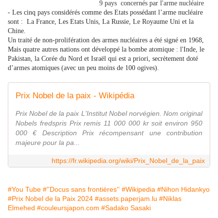
9 pays concernés par l'arme nucléaire
- Les cinq pays considérés comme des Etats possédant l’arme nucléaire
sont :
La France, Les Etats Unis, La Russie, Le Royaume Uni et la
Chine.
Un traité de non-prolifération des armes nucléaires a été signé en 1968,
M
ais quatre autres nations ont développé la bombe atomique : l'Inde
, le
Pakistan, la Corée du Nord et Israël qui est
a priori, secrètement doté
d’armes atomiques (avec un peu moins de 100 ogives).
Prix Nobel de la paix - Wikipédia
Prix Nobel de la paix L'Institut Nobel norvégien. Nom original
Nobels fredspris Prix remis 11 000 000 kr soit environ 950
000 € Description Prix récompensant une contribution
majeure pour la pa...
https://fr.wikipedia.org/wiki/Prix_Nobel_de_la_paix
#You Tube
#''Docus sans frontières''
#Wikipedia
#Nihon Hidankyo
#Prix Nobel de la Paix 2024
#assets.paperjam.lu
#Niklas
Elmehed
#couleursjapon.com
#Sadako Sasaki