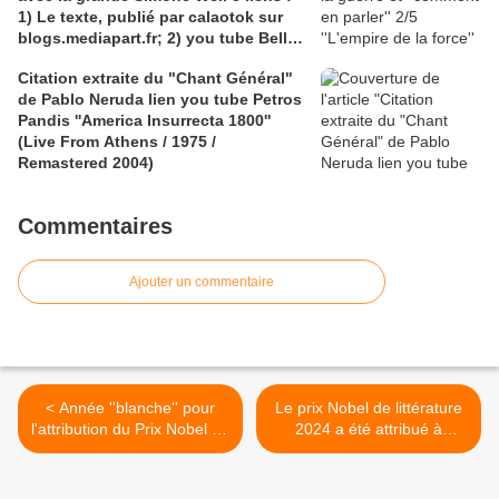
1) Le texte, publié par calaotok sur
Lien 2 you tube Laurent Lévy pour
blogs.mediapart.fr; 2) you tube Belle
Greame Allwright , le trimardeur
lecture ( en 2 parties) par Rafael Silva
Citation extraite du "Chant Général"
de ''L'Iliade ou le poème de la force''
de Pablo Neruda lien you tube Petros
de Simone Weil; 3) Wikipedia.org :
Pandis ''America Insurrecta 1800''
article ''Simone Weil ''
(Live From Athens / 1975 /
Remastered 2004)
Commentaires
Ajouter un commentaire
< Année ''blanche'' pour
Le prix Nobel de littérature
l'attribution du Prix Nobel de
2024 a été attribué à
la Paix 2024 ? Quelques
l'écrivaine sud-coréenne
mots sur Alfred Nobel. Lien
Han Kang. 2 liens 1)
Wikipedia.org, pour la
radiofrance.fr/france