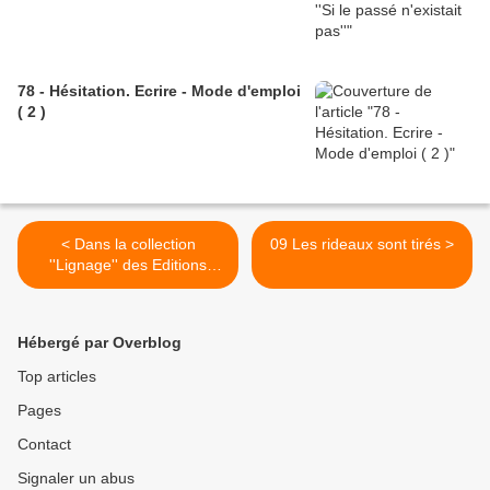
78 - Hésitation. Ecrire - Mode d'emploi
( 2 )
< Dans la collection
09 Les rideaux sont tirés >
''Lignage'' des Editions
Paraiges vient de paraître
le ''Peau d'Âne'' d'Amable
Tastu. Le poème dans son
Hébergé par Overblog
intégralité est tout d'abord
présenté dans son contexte
Top articles
historique par Marie Daffini
Pages
puis annoté et commenté
par Claire Antoine. Lien Le
Contact
blog de Claire pour un court
extrait de l'analyse
Signaler un abus