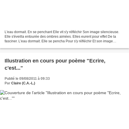
L'eau dormait. En se penchant Elle vit s'y réfléchir Son image silencieuse.
Elle s'éveilla entourée des ombres aimées. Elles eurent pour effet De la
fasciner. L'eau dormait. Elle se pencha Pour s'y réfléchir Et son image
s'éveilla Entourée d'ombres aimées....
Illustration en cours pour poème "Ecrire,
c'est..."
Publié le 09/08/2011 à 09:33
Par
Claire (C.A.-L.)