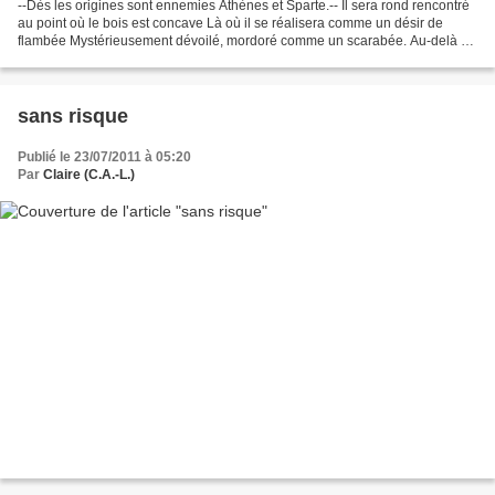
--Dès les origines sont ennemies Athènes et Sparte.-- Il sera rond rencontré
au point où le bois est concave Là où il se réalisera comme un désir de
flambée Mystérieusement dévoilé, mordoré comme un scarabée. Au-delà de
la perte de la porte, il détournera...
sans risque
Publié le 23/07/2011 à 05:20
Par
Claire (C.A.-L.)