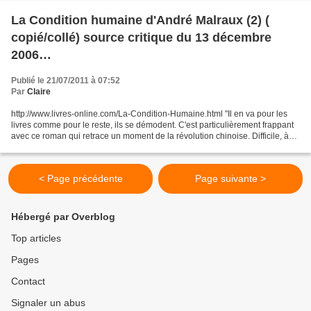
La Condition humaine d'André Malraux (2) (
copié/collé) source critique du 13 décembre
2006
http://lusurlelu.canalblog.com/archives/malraux/
Publié le 21/07/2011 à 07:52
index.html
Par
Claire
http://www.livres-online.com/La-Condition-Humaine.html "Il en va pour les
livres comme pour le reste, ils se démodent. C'est particulièrement frappant
avec ce roman qui retrace un moment de la révolution chinoise. Difficile, à
moins d'être versé dans...
< Page précédente
Page suivante >
Hébergé par Overblog
Top articles
Pages
Contact
Signaler un abus