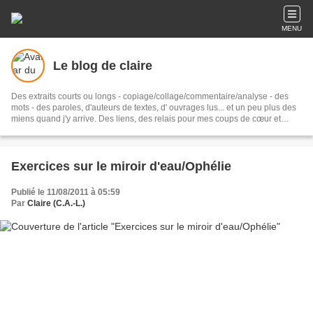
MENU
Le blog de claire
Des extraits courts ou longs - copiage/collage/commentaire/analyse - des
mots - des paroles, d'auteurs de textes, d' ouvrages lus... et un peu plus des
miens quand j'y arrive. Des liens, des relais pour mes coups de cœur et
même parfois mes coups de gueule.... sans oublier mes petites aigreurs...
Exercices sur le miroir d'eau/Ophélie
Publié le 11/08/2011 à 05:59
Par
Claire (C.A.-L.)