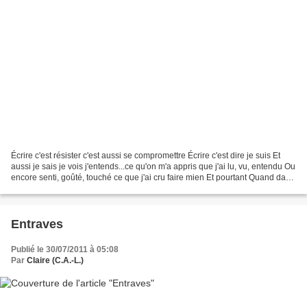
Écrire c'est résister c'est aussi se compromettre Écrire c'est dire je suis Et
aussi je sais je vois j'entends...ce qu'on m'a appris que j'ai lu, vu, entendu Ou
encore senti, goûté, touché ce que j'ai cru faire mien Et pourtant Quand dans
le mouvement...
Entraves
Publié le 30/07/2011 à 05:08
Par
Claire (C.A.-L.)