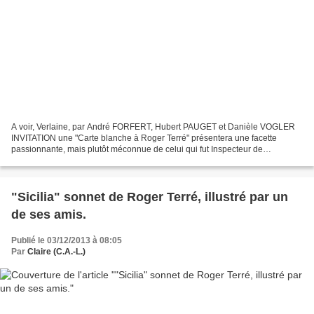
A voir, Verlaine, par André FORFERT, Hubert PAUGET et Danièle VOGLER
INVITATION une "Carte blanche à Roger Terré" présentera une facette
passionnante, mais plutôt méconnue de celui qui fut Inspecteur de
L'enseignement public, Président du Centre Culturel...
"Sicilia" sonnet de Roger Terré, illustré par un
de ses amis.
Publié le 03/12/2013 à 08:05
Par
Claire (C.A.-L.)