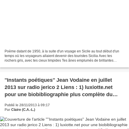
Poème datant de 1950, à la suite d'un voyage en Sicile au tout début d'un
temps où les voyageurs allaient devenir des touristes Sicilia Avec tes
rochers gris, avec tes cieux limpides Tes ânes emplumés de brillantes
couleurs, Avec tes enfants nus, tes...
''Instants poétiques'' Jean Vodaine en juillet
2013 sur radio jerico 2 Liens : 1) luxiotte.net
pour une biobibliographie plus complète du
poète; 2) gazogene.wordpress.com ''Oeillets
Publié le 28/11/2013 à 09:17
rouges'' pour les 70 ans de Jean Vodaine
Par
Claire (C.A.-L.)