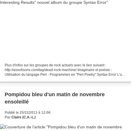
Plus d'infos sur les groupes de rock actuels avec le lien suivant :
http://asso6sons.com/tag/dead-rock-machine/ Imaginaire et poésie -
Utilisation du langage Perl - Programmes en "Perl Poetry" Syntax Error L'un
des groupes découverts au Printemps de Bourges...
Pompidou bleu d'un matin de novembre
ensoleillé
Publié le 25/11/2013 à 12:06
Par
Claire (C.A.-L.)