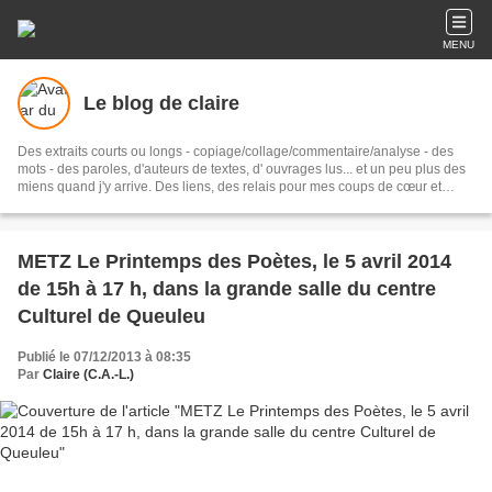
MENU
Le blog de claire
Des extraits courts ou longs - copiage/collage/commentaire/analyse - des
mots - des paroles, d'auteurs de textes, d' ouvrages lus... et un peu plus des
miens quand j'y arrive. Des liens, des relais pour mes coups de cœur et
même parfois mes coups de gueule.... sans oublier mes petites aigreurs...
METZ Le Printemps des Poètes, le 5 avril 2014
de 15h à 17 h, dans la grande salle du centre
Culturel de Queuleu
Publié le 07/12/2013 à 08:35
Par
Claire (C.A.-L.)