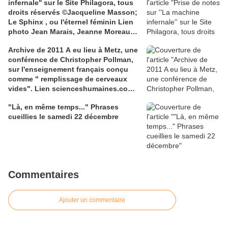
infernale'' sur le Site Philagora, tous
droits réservés ©Jacqueline Masson;
Le Sphinx , ou l'éternel féminin Lien
photo Jean Marais, Jeanne Moreau
media.gettyimages.com
Archive de 2011 A eu lieu à Metz, une
conférence de Christopher Pollman,
sur l'enseignement français conçu
comme " remplissage de cerveaux
vides". Lien scienceshumaines.com,
sur l'ouvrage de Marie-Laure De
"Là, en même temps..." Phrases
Léotard, ''Le dressage des élites...''
cueillies le samedi 22 décembre
Commentaires
Ajouter un commentaire