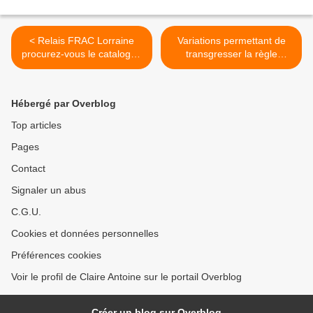
< Relais FRAC Lorraine
Variations permettant de
procurez-vous le catalogue
transgresser la règle
de l'exposition "Geste
"absolue" de la césure du
serpentine et autres
décasyllabe ( 4+6).
prophéties"
Illustration ''La marque de
Hébergé par Overblog
mes pinceaux '' de Jacques
Griesemer >
Top articles
Pages
Contact
Signaler un abus
C.G.U.
Cookies et données personnelles
Préférences cookies
Voir le profil de Claire Antoine sur le portail Overblog
Créer un blog sur Overblog